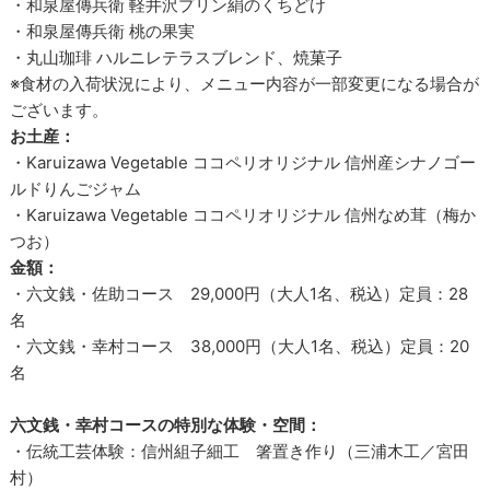
・和泉屋傳兵衛 軽井沢プリン絹のくちどけ
・和泉屋傳兵衛 桃の果実
・丸山珈琲 ハルニレテラスブレンド、焼菓子
※食材の入荷状況により、メニュー内容が一部変更になる場合が
ございます。
お土産：
・Karuizawa Vegetable ココペリオリジナル 信州産シナノゴー
ルドりんごジャム
・Karuizawa Vegetable ココペリオリジナル 信州なめ茸（梅か
つお）
金額：
・六文銭・佐助コース 29,000円（大人1名、税込）定員：28
名
・六文銭・幸村コース 38,000円（大人1名、税込）定員：20
名
六文銭・幸村コースの特別な体験・空間：
・伝統工芸体験：信州組子細工 箸置き作り（三浦木工／宮田
村）