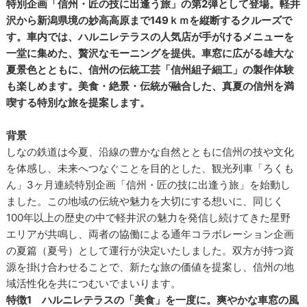
特別企画「信州・匠の技に出逢う旅」の第2弾として登場。軽井
沢から新潟県境の妙高高原まで149ｋｍを縦断するクルーズで
す。車内では、ハルニレテラスの人気店が手がけるメニューを
一堂に集めた、贅沢なモーニングを提供。車窓に広がる雄大な
夏景色とともに、信州の伝統工芸「信州組子細工」の製作体験
も楽しめます。美食・絶景・伝統が融合した、真夏の信州を満
喫する特別な旅を提案します。
背景
しなの鉄道は今夏、沿線の豊かな自然とともに信州の技や文化
を体感し、未来へつなぐことを目的とした、観光列車「ろくも
ん」3ヶ月連続特別企画「信州・匠の技に出逢う旅」を始動し
ました。この地域の伝統や魅力を大切にする想いに、同じく
100年以上の歴史の中で軽井沢の魅力を発信し続けてきた星野
エリアが共鳴し、両者の協働による通年コラボレーション企画
の夏篇（夏号）として運行が決定いたしました。双方が持つ資
源を掛け合わせることで、新たな旅の価値を提案し、信州の地
域活性化を共につむいでまいります。
特徴1 ハルニレテラスの「美食」を一度に。爽やかな車窓の風