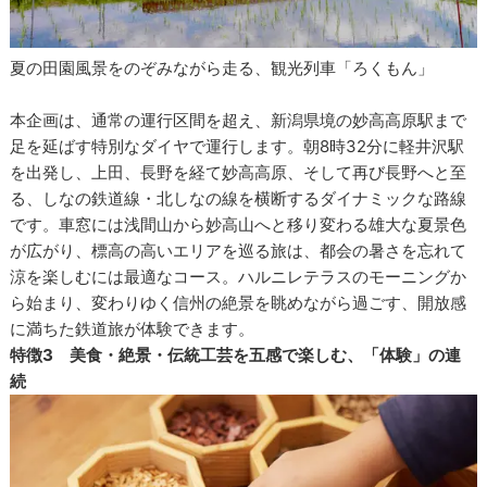
夏の田園風景をのぞみながら走る、観光列車「ろくもん」
本企画は、通常の運行区間を超え、新潟県境の妙高高原駅まで
足を延ばす特別なダイヤで運行します。朝8時32分に軽井沢駅
を出発し、上田、長野を経て妙高高原、そして再び長野へと至
る、しなの鉄道線・北しなの線を横断するダイナミックな路線
です。車窓には浅間山から妙高山へと移り変わる雄大な夏景色
が広がり、標高の高いエリアを巡る旅は、都会の暑さを忘れて
涼を楽しむには最適なコース。ハルニレテラスのモーニングか
ら始まり、変わりゆく信州の絶景を眺めながら過ごす、開放感
に満ちた鉄道旅が体験できます。
特徴3 美食・絶景・伝統工芸を五感で楽しむ、「体験」の連
続