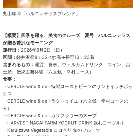
丸山珈琲「ハルニレテラスブレンド」
【概要】四季を綴る、美食のクルーズ 夏号 ハルニレテラス
が贈る贅沢なモーニング
運行日：
2026年8月2日（日）
区間：
軽井沢発8：32→妙高→長野13：23着
含まれるもの：
運賃、食事、ウェルカムドリンク、ワイン、お
土産、伝統工芸体験（六文銭・幸村コース）
食事：
・CERCLE wine & deli 特製ローストビーフのサンドイッチボッ
クス
・CERCLE wine & deli ラタトゥイユ（六文銭・幸村コースの
み）
・CERCLE wine & deli カリフラワーのスープ
・HARVEST NAGAI FARM YOGRUT DRINK 飲むヨーグルト
・Karuizawa Vegetable ココペリ 旬のフルーツ