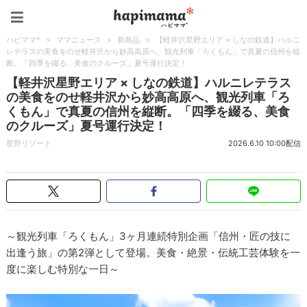
ハピママ*
ハピママ*
>
ママニュース
>
新商品
>
【軽井沢星野エリア × しなの鉄道】ハルニ
レテラスの美食をのせ軽井沢から妙高高原へ、観光列車「ろくもん」で真夏の信州を縦
断。「四季を綴る、美食のクルーズ」夏号運行決定！
【軽井沢星野エリア × しなの鉄道】ハルニレテラス
の美食をのせ軽井沢から妙高高原へ、観光列車「ろ
くもん」で真夏の信州を縦断。「四季を綴る、美食
のクルーズ」夏号運行決定！
星野リゾート
2026.6.10 10:00配信
～観光列車「ろくもん」3ヶ月連続特別企画「信州・匠の技に
出逢う旅」の第2弾として登場。美食・絶景・伝統工芸体験を一
度に楽しむ特別な一日～