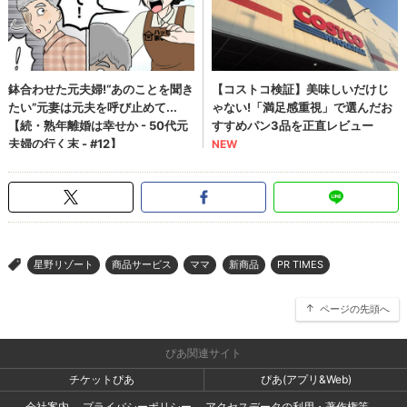
星野リゾート
商品サービス
ママ
新商品
PR TIMES
>
ページの先頭へ
ぴあ関連サイト
チケットぴあ
ぴあ(アプリ&Web)
会社案内
プライバシーポリシー
アクセスデータの利用・著作権等