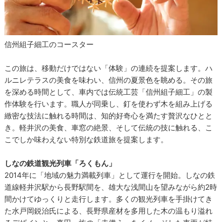
信州組子細工のコースター
この旅は、移動だけではない「体験」の連続を提案します。ハ
ルニレテラスの美食を味わい、信州の夏景色を眺める。その旅
を深める時間として、車内では伝統工芸「信州組子細工」の製
作体験を行います。職人が同乗し、釘を使わず木を組み上げる
緻密な技法に触れる時間は、知的好奇心を満たす贅沢なひとと
き。軽井沢の美食、車窓の絶景、そして伝統の技に触れる、こ
こでしか味わえない特別な鉄道旅を提案します。
しなの鉄道観光列車「ろくもん」
2014年に「地域の魅力満載列車」として運行を開始。しなの鉄
道線軽井沢駅から長野駅間を、雄大な浅間山を望みながら約2時
間かけてゆっくりと走行します。多くの観光列車を手掛けてき
た水戸岡鋭治氏による、長野県産材を多用した木の温もり溢れ