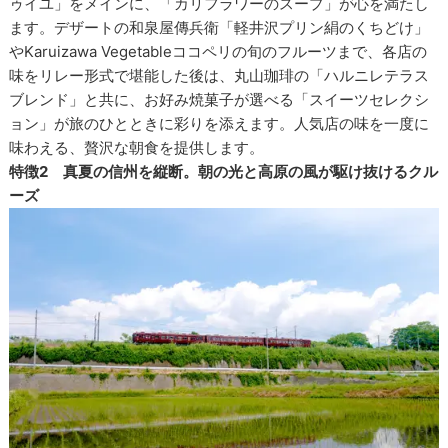
ゥイユ」をメインに、「カリフラワーのスープ」が心を満たし
ます。デザートの和泉屋傳兵衛「軽井沢プリン絹のくちどけ」
やKaruizawa Vegetableココペリの旬のフルーツまで、各店の
味をリレー形式で堪能した後は、丸山珈琲の「ハルニレテラス
ブレンド」と共に、お好み焼菓子が選べる「スイーツセレクシ
ョン」が旅のひとときに彩りを添えます。人気店の味を一度に
味わえる、贅沢な朝食を提供します。
特徴2 真夏の信州を縦断。
朝の光と高原の風が駆け抜けるクル
ーズ