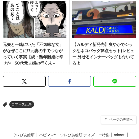
コマース記事
>
ページの先頭へ
ウレぴあ総研
|
ハピママ*
|
ウレぴあ総研 ディズニー特集
|
mimot.
|