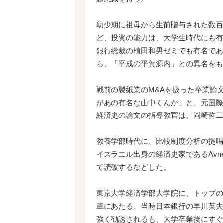
幼少期に祖母から生前贈与された数百
ど、投資の能力は、大学生時代にも有
銀行総裁の植田和男ゼミでも有名であ
ら、「平成の平賀源内」との異名をも
戦前の製紙業のM&Aを扱った卒業論
があの有名な山中くんか」と、元国際
経済史の論文の指導教官は、岡崎哲二氏
教養学部時代に、比較制度分析の提唱
イスラエル出身の経済史家であるAvne
て読破するなどした。
東京大学経済学部大学院に、トップの
輩にあたる、当時日本銀行の早川英夫
強く勧誘されるも、大学卒業後にすぐ