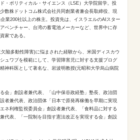
ド・ポリティカル・サイエンス（LSE）大学院留学。投
少数株ドットコム株式会社共同創業者兼会長取締役、現
場企業200社以上の株主。投資先は、イスラエルのAIスター
アベンチャー、台湾の蓄電池メーカーなど、世界中に存
資家である。
注意欠陥多動性障害)に悩まされた経験から、米国ディスカウ
シュワブを模範にして、学習障害児に対する支援プログ
精神科医として著名な、岩波明教授(元昭和大学烏山病院
る会」創設者兼代表、「山中保谷政経塾」塾長、政治団
設者兼代表、政治団体「日本で原発再稼働を早期に実現
エネ利権監視委員会」創設者兼代表、「食料品に対する
兼代表、「一院制を目指す憲法改正を実現する会」創設