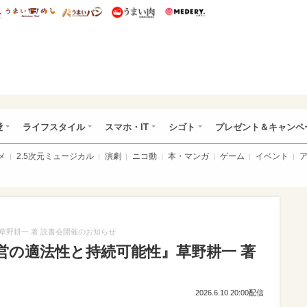
総研 ディズニー特集
mimot.
うまいめし
うまいパン
うまい肉
Medery.
ぴあ総研（うれぴあ）
愛
ライフスタイル
スマホ・IT
シゴト
プレゼント＆キャンペ
メ
2.5次元ミュージカル
演劇
ニコ動
本・マンガ
ゲーム
イベント
野耕一 著 読書会開催のお知らせ
営の適法性と持続可能性』草野耕一 著
2026.6.10 20:00配信