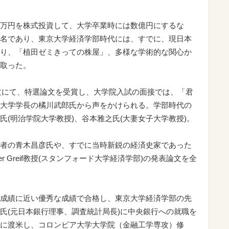
万円を株式投資して、大学卒業時には数億円にするな
名であり、東京大学経済学部時代には、すでに、現日本
り、「植田ゼミきっての株屋」、多様な学術的な関心か
取った。
文にて、特選論文を受賞し、大学院入試の面接では、「君
大学学長の橘川武郎氏から声をかけられる。学部時代の
(明治学院大学教授)、谷本雅之氏(大妻女子大学教授)。
者の青木昌彦氏や、すでに当時新鋭の経済史家であった
r Greif教授(スタンフォード大学経済学部)の発表論文を全
成績に近い優秀な成績で合格し、東京大学経済学部の先
氏(元日本銀行理事、調査統計局長)に中央銀行への就職を
に渡米し、コロンビア大学大学院（金融工学専攻）修