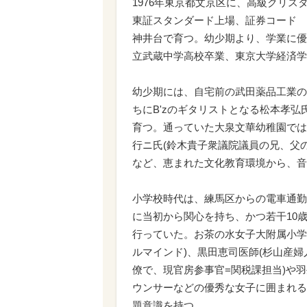
1976年東京都文京区に、高級クリス
東証スタンダード上場、証券コード 7
神井台で育つ。幼少期より、学業に優
立武蔵中学高校卒業、東京大学経済学
幼少期には、自宅前の武田薬品工業の
ちにB'zのギタリストとなる松本孝
育つ。通っていた大泉文華幼稚園では
行ニ氏(鈴木貴子衆議院議員の兄、父
など、恵まれた文化教育環境から、音
小学校時代は、練馬区からの電車通勤
に当初から関心を持ち、かつ若干10
行っていた。お茶の水女子大附属小学
ルマインド)、黒田恵司医師(杉山産婦
僚で、現官房参事官=関税課担当)や羽
ウンサーなどの優秀な女子に囲まれる
題意識を持つ。