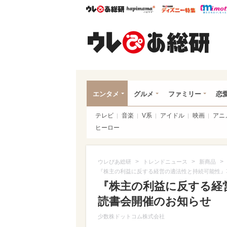
ウレぴあ総研
ハピママ*
ウレぴあ
ウレ
エンタメ
グルメ
ファミリー
恋
テレビ
音楽
V系
アイドル
映画
アニ
ヒーロー
>
>
>
ウレぴあ総研
トレンドニュース
新商品
『株主の利益に反する経営の適法性と持続可能性』草
『株主の利益に反する経
読書会開催のお知らせ
少数株ドットコム株式会社