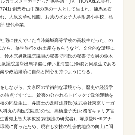
タルガラスメーカーだった保谷硝子(現 HOYA株式会社、
741) 創業者山中茂の孫の一人として生まれ、練馬区石
れ、大泉文華幼稚園、お茶の水女子大学附属小学校、私
部 総代卒業。
社宅に住んでいた当時錦城高等学校の高校生だった、の
弘氏から、修学旅行のお土産をもらうなど、文化的な環境に
、鈴木宗男衆議院議員の秘書で同氏の秘書で次男の鈴木
の衆議院選挙出馬準備に伴い北海道に帰郷)と同級生である
楽や政治経済に自然と関心を持つようになる。
をしながら、文京区の学術的な環境から、歴史や経済学
歳の時点ですでに、賛否の分かれるトピックで政治運動を
校の同級生に、弁護士の反町雄彦氏(株式会社東京リーガ
人科丸の内医院院長)の他、高橋慶子氏(財務省キャリア官
生香織上智大学教授(家族法の研究者)、塚原愛NHKアナ
環境に育ったため、現在も女性の社会的地位の向上に問