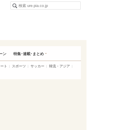
ーン
特集･連載･まとめ
アート
スポーツ
サッカー
韓流・アジア