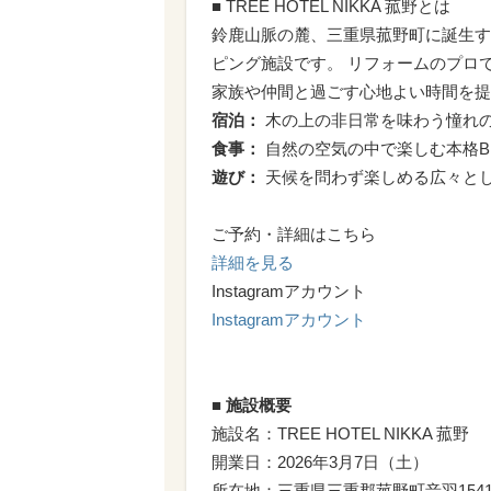
■ TREE HOTEL NIKKA 菰野とは
鈴鹿山脈の麓、三重県菰野町に誕生す
ピング施設です。 リフォームのプロ
家族や仲間と過ごす心地よい時間を提
宿泊：
木の上の非日常を味わう憧れ
食事：
自然の空気の中で楽しむ本格B
遊び：
天候を問わず楽しめる広々と
ご予約・詳細はこちら
詳細を見る
Instagramアカウント
Instagramアカウント
■ 施設概要
施設名：TREE HOTEL NIKKA 菰野
開業日：2026年3月7日（土）
所在地：三重県三重郡菰野町音羽1541