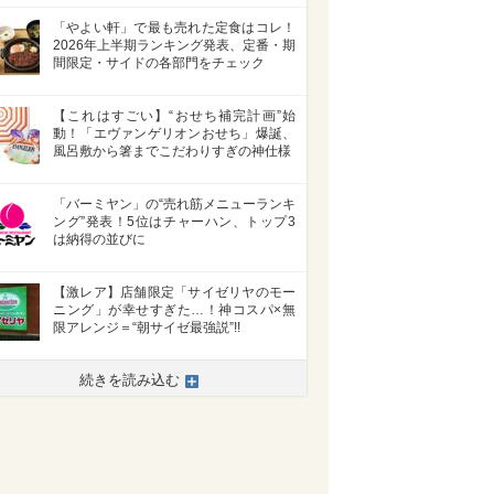
「やよい軒」で最も売れた定食はコレ！
2026年上半期ランキング発表、定番・期
間限定・サイドの各部門をチェック
【これはすごい】“おせち補完計画”始
動！「エヴァンゲリオンおせち」爆誕、
風呂敷から箸までこだわりすぎの神仕様
「バーミヤン」の“売れ筋メニューランキ
ング”発表！5位はチャーハン、トップ3
は納得の並びに
【激レア】店舗限定「サイゼリヤのモー
ニング」が幸せすぎた…！神コスパ×無
限アレンジ＝“朝サイゼ最強説”!!
続きを読み込む