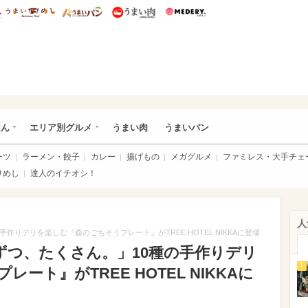
総研 ディズニー特集
mimot.
うまいめし
うまいパン
うまい肉
Medery.
いめし
はん
エリア別グルメ
うまい肉
うまいパン
ーツ
ラーメン・餃子
カレー
揚げもの
メガグルメ
ファミレス・大手チェ
りめし
達人のイチオシ！
人
りデリを楽しむ『森のごちそうプレート』がTREE HOTEL NIKKAに登場
ずつ、たくさん。」10種の手作りデリ
1
ート』がTREE HOTEL NIKKAに