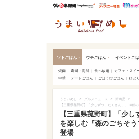
ウレぴあ総研
ハピママ*
ウレぴあ
うま
ソトごはん
ウチごはん
イベントご
焼肉
寿司・海鮮
食べ放題
カフェ・スイ
中華
デートごはん
ごほうびごはん
ひと
>
>
>
うまいめし
グルメニュース
新商品
【三重県菰野町】「少しずつ、たくさん。」10種の手作
【三重県菰野町】「少し
を楽しむ『森のごちそうプレ
登場