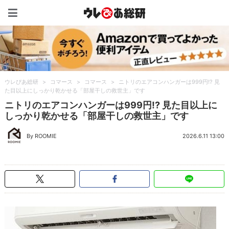
ウレぴあ総研（うれぴあ）
ウレぴあ総研
>
コマース
>
コマース
>
ニトリのエアコンハンガーは999円!? 見
た目以上にしっかり乾かせる「部屋干しの救世主」です
ニトリのエアコンハンガーは999円!? 見た目以上に
しっかり乾かせる「部屋干しの救世主」です
By ROOMIE
2026.6.11 13:00