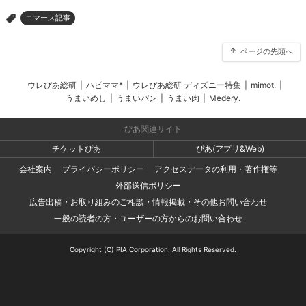
コマース記事
>
ページの先頭へ
ウレぴあ総研
|
ハピママ*
|
ウレぴあ総研 ディズニー特集
|
mimot.
|
うまいめし
|
うまいパン
|
うまい肉
|
Medery.
ぴあ関連サイト
チケットぴあ
ぴあ(アプリ&Web)
会社案内
プライバシーポリシー
アクセスデータの利用・著作権等
外部送信ポリシー
広告出稿・お取り組みのご相談・情報掲載・その他お問い合わせ
一般の読者の方・ユーザーの方からのお問い合わせ
Copyright (C) PIA Corporation. All Rights Reserved.