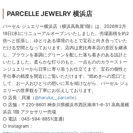
PARCELLE JEWELRY 横浜店
パーセル ジュエリー横浜店（横浜高島屋1階）は、2026年2月
18日(水)にリニューアルオープンいたしました。売場面積を約2
倍へと拡張し、ゆとりある環境のもとで宝石と向き合っていた
だける空間となっております。店内は恵比寿本店の意匠を継承
し、ブラウンを基調にグリーンを配した落ち着きのある設計と
いたしました。柔らかな灯りのもと、一点もののカラーストー
ンジュエリーから日常に寄り添うお仕立てまで、宝石の個性と
手仕事の精度を間近にご覧いただけます。“煌めきへの窓口”と
して、お一人おひとりの想いに耳を傾けながら、パーセル ジュ
エリーの世界観を丁寧にお伝えしております。
○ 店長：貝瀬（
@haruka__parcelle
）
○ 店舗：〒220-8601 神奈川県横浜市西区南幸1-6-31 高島屋横
浜店 1階 アクセサリー売場
○ 電話：045-594-8851(直通)
○ Instagram：