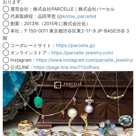
おります。
◯ 運営会社：株式会社PARCELLE｜株式会社パーセル
◯ 代表取締役：品田琴恵 (
@kotoe_parcelle
)
◯ 創業：2013年（2015年に株式会社化）
◯ 本社：〒150-0011 東京都渋谷区東2-17-9 JP-BASE渋谷 3
階
◯ コーポレートサイト：
https://parcelle.jp/
◯ オンラインストア：
https://parcelle-jewelry.com/
◯ Instagram：
https://www.instagram.com/parcelle_jewelry/
◯ 公式LINE：
https://page.line.me/713ofhwa