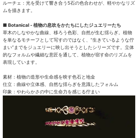
ルーチェ：光を受けて響き合う5石の色合わせが、軽やかなリズ
ムを描きます。
■ Botanical - 植物の息吹をかたちにしたジュエリーたち
草木のしなやかな曲線、移ろう色彩、自然が生む揺らぎ。植物
を単なるモチーフとして写すのではなく、“生きているような佇
まい”までをジュエリーに映し出そうとしたシリーズです。立体
的なフォルムや繊細な意匠を通して、植物が宿す命のリズムを
表現しています。
素材：植物の造形や生命感を映す色石と地金
仕立：曲線や立体感、自然な揺らぎを意識したフォルム
印象：やわらかさの中に生命力を感じる佇まい