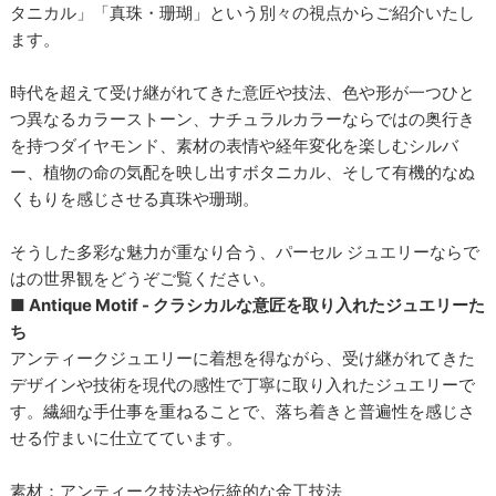
タニカル」「真珠・珊瑚」という別々の視点からご紹介いたし
ます。
時代を超えて受け継がれてきた意匠や技法、色や形が一つひと
つ異なるカラーストーン、ナチュラルカラーならではの奥行き
を持つダイヤモンド、素材の表情や経年変化を楽しむシルバ
ー、植物の命の気配を映し出すボタニカル、そして有機的なぬ
くもりを感じさせる真珠や珊瑚。
そうした多彩な魅力が重なり合う、パーセル ジュエリーならで
はの世界観をどうぞご覧ください。
■ Antique Motif - クラシカルな意匠を取り入れたジュエリーた
ち
アンティークジュエリーに着想を得ながら、受け継がれてきた
デザインや技術を現代の感性で丁寧に取り入れたジュエリーで
す。繊細な手仕事を重ねることで、落ち着きと普遍性を感じさ
せる佇まいに仕立てています。
素材：アンティーク技法や伝統的な金工技法