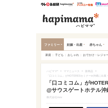
ウレぴあ総研
ハピママ*
ウレぴあ
ハピ
ファミリー
妊娠・出産
赤ちゃん
家庭
子ども
おしゃれ
おでかけ・レジャ
>
>
>
ハピママ*
ママニュース
新商品
「口コミコム」がHOTERESセミナーin沖縄に出展
「口コミコム」がHOTER
@サウスゲートホテル沖
株式会社mov