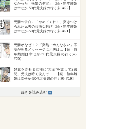
なかった「衝撃の事実」【続・熟年離婚
は幸せか-50代元夫婦の行く末- #22】
元妻の告白に「やめてくれ！」突きつけ
られた元夫の悲痛な叫び【続・熟年離婚
は幸せか-50代元夫婦の行く末- #21】
元妻がなぜ！？『突然ごめんなさい』不
安が募るメッセージに元夫は…【続・熟
年離婚は幸せか-50代元夫婦の行く末-
#20】
好意を寄せる女性に“大金”を渡して2週
間。元夫は暗く沈んで……【続・熟年離
婚は幸せか-50代元夫婦の行く末- #19】
続きを読み込む