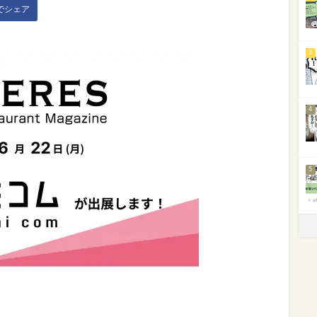
kでシェア
3
4
5