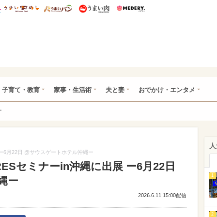
総研 ディズニー特集
mimot.
うまいめし
うまいパン
うまい肉
Medery.
ママ*
子育て・教育
家事・生活術
夫と妻
おでかけ・エンタメ
ー
人
 ー6月22日 @サウスゲートホテル沖縄ー
ESセミナーin沖縄に出展 ー6月22日
1
縄ー
2026.6.11 15:00配信
2