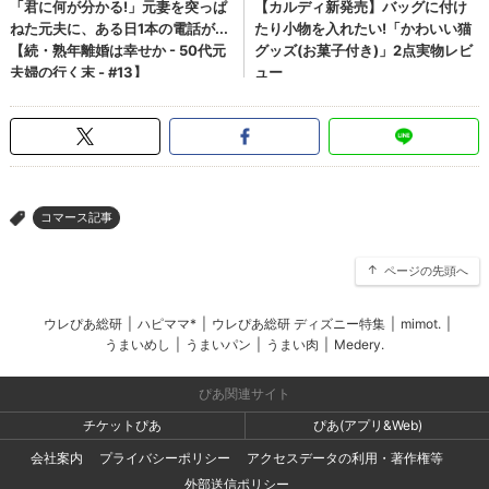
コマース記事
>
ページの先頭へ
ウレぴあ総研
|
ハピママ*
|
ウレぴあ総研 ディズニー特集
|
mimot.
|
うまいめし
|
うまいパン
|
うまい肉
|
Medery.
ぴあ関連サイト
チケットぴあ
ぴあ(アプリ&Web)
会社案内
プライバシーポリシー
アクセスデータの利用・著作権等
外部送信ポリシー