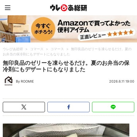
ウレぴあ総研（うれぴあ）
ウレぴあ総研
>
コマース
>
コマース
>
無印良品のゼリーを凍らせるだけ。夏の
お弁当の保冷剤にもデザートにもなりました
無印良品のゼリーを凍らせるだけ。夏のお弁当の保
冷剤にもデザートにもなりました
By ROOMIE
2026.6.11 19:00