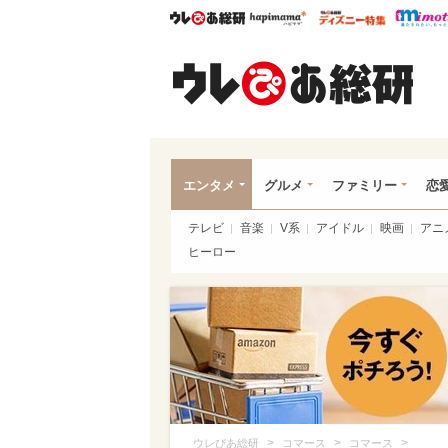
ウレぴあ総研
ハピママ*
ウレぴあ
ウレ
エンタメ
グルメ
ファミリー
恋
テレビ
音楽
V系
アイドル
映画
アニ
ヒーロー
>
>
>
ウレぴあ総研
コマース
コマース