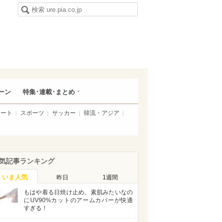
ーン
特集･連載･まとめ
アート
スポーツ
サッカー
韓流・アジア
気記事ランキング
いま人気
昨日
1週間
もはや着る日焼け止め。素肌みたいなの
にUV90%カットのアームカバーが快適
すぎる！