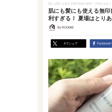
肌にも髪にも使える無印良品の新作「日焼け止めミ
肌にも髪にも使える無印
利すぎる！ 夏場はとり
By ROOMIE
Xでシェア
Faceboo