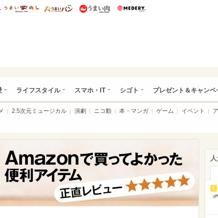
総研 ディズニー特集
mimot.
うまいめし
うまいパン
うまい肉
Medery.
ぴあ総研（うれぴあ）
愛
ライフスタイル
スマホ・IT
シゴト
プレゼント＆キャンペ
メ
2.5次元ミュージカル
演劇
ニコ動
本・マンガ
ゲーム
イベント
人
1