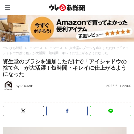
ウレぴあ総研（うれぴあ）
ウレぴあ総研
>
コマース
>
コマース
>
資生堂のブラシを追加しただけで「アイ
シャドウの捨て色」が大活躍！短時間・キレイに仕上がるようになった
資生堂のブラシを追加しただけで「アイシャドウの
捨て色」が大活躍！短時間・キレイに仕上がるよう
になった
By ROOMIE
2026.6.11 22:00