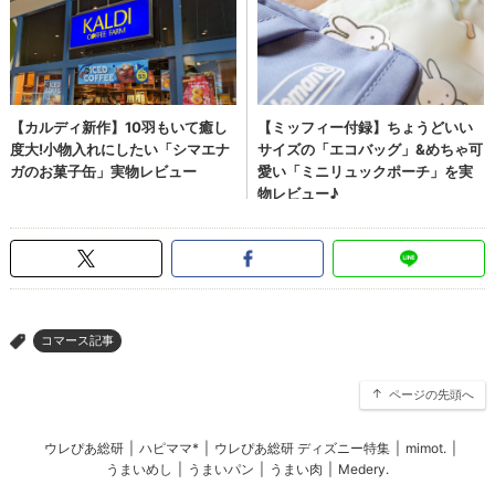
コマース記事
>
ページの先頭へ
ウレぴあ総研
|
ハピママ*
|
ウレぴあ総研 ディズニー特集
|
mimot.
|
うまいめし
|
うまいパン
|
うまい肉
|
Medery.