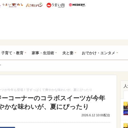
総研 ディズニー特集
mimot.
うまいめし
うまいパン
うまい肉
Medery.
ママ*
子育て・教育
家事・生活術
夫と妻
おでかけ・エンタメ
ー
人
ーツが今年も登場！甘ずっぱくて爽やかな味わいが、夏にぴったり
ジーコーナーのコラボスイーツが今年
1
やかな味わいが、夏にぴったり
2026.6.12 10:00配信
2