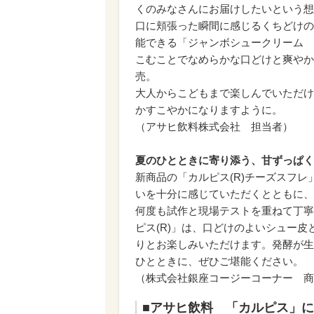
くのみなさんにお届けしたいという想
口に頬張った瞬間に感じるくちどけの
能できる「ジャンボシュークリーム 
こむことでなめらかな口どけと爽やか
売。
大人からこどもまで楽しんでいただけ
かすこやかになりますように。
（アサヒ飲料株式会社 担当者）
夏のひとときに寄り添う、甘ずっぱく
新商品の「カルピス(R)チーズスフ
いを十分に感じていただくとともに、
何度も試作と現場テストを重ねて丁寧
ピス(R)」は、口どけのよいシュー
りとお楽しみいただけます。発酵が生
ひとときに、ぜひご堪能ください。
（株式会社銀座コージーコーナー 商
■アサヒ飲料 「カルピス」