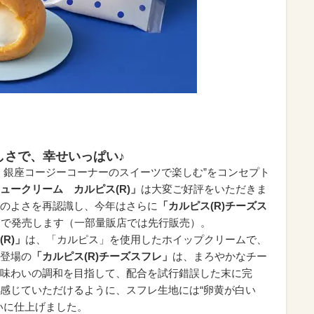
しさで、幸せいっぱい♪
、銀座コージーコーナーのスイーツで楽しむ”をコンセプト
ュークリーム カルピス(R)」
は大変ご好評をいただきま
のよさを再認識し、今年はさらに
「カルピス(R)チーズス
定で発売します（一部量販店では先行販売）。
R)」
は、「カルピス」を使用したホイップクリームで、
登場の
「カルピス(R)チーズスフレ」
は、まろやかなチー
味わいの調和を目指して、配合を試行錯誤した末に完
感じていただけるように、スフレ生地には“卵黄が白い
いに仕上げました。