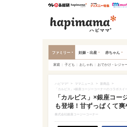
ウレぴあ総研
ハピママ*
ウレぴあ
ハピ
ファミリー
妊娠・出産
赤ちゃん
家庭
子ども
おしゃれ
おでかけ・レジャ
>
>
>
ハピママ*
ママニュース
新商品
「カルピス」×銀座コージーコーナーのコラボスイ
「カルピス」×銀座コー
も登場！甘ずっぱくて爽
株式会社銀座コージーコーナー