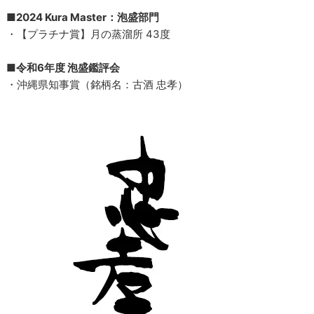
■2024 Kura Master：泡盛部門
・【プラチナ賞】月の蒸溜所 43度
■令和6年度 泡盛鑑評会
・沖縄県知事賞（銘柄名：古酒 忠孝）