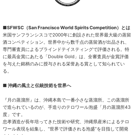
■SFWSC（San Francisco World Spirits Competition）とは
米国サンフランシスコで2000年に創設された世界最大級の蒸留
酒コンペティション。世界中から数千点の蒸留酒が出品され、
専門審査員によるブラインドテイスティングで評価される。特
に最高金賞にあたる「Double Gold」は、全審査員が金賞評価
を与えた銘柄のみに授与される栄誉ある賞として知られてい
る。
■ 沖縄の風土と伝統技術を世界へ
『月の蒸溜所』は、沖縄本島で一番小さな蒸溜所。この蒸溜所
で造られているのが、手造りのテロワール泡盛「月の蒸溜所43
度」です。
忠孝酒造が長年培ってきた技術や研究、沖縄県産米によるテロ
ワール表現を結集し、“世界で評価される泡盛”を目指して開発