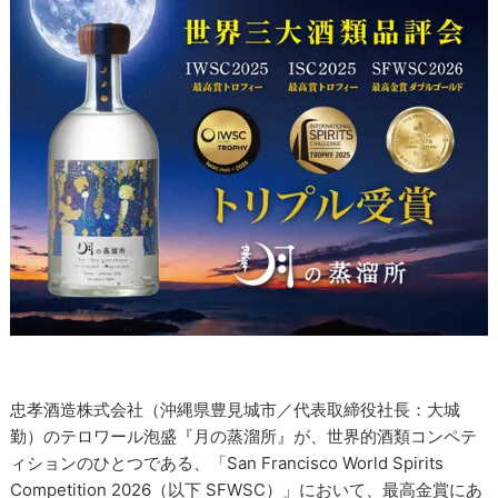
忠孝酒造株式会社（沖縄県豊見城市／代表取締役社長：大城
勤）のテロワール泡盛『月の蒸溜所』が、世界的酒類コンペテ
ィションのひとつである、「San Francisco World Spirits
Competition 2026（以下 SFWSC）」において、最高金賞にあ