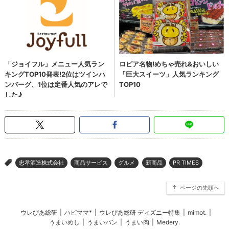
忠孝酒造株式会社
商品サービス
グルメ
新商品
PR TIMES
>
ページの先頭へ
ウレぴあ総研
|
ハピママ*
|
ウレぴあ総研 ディズニー特集
|
mimot.
|
うまいめし
|
うまいパン
|
うまい肉
|
Medery.