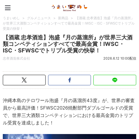
うまいめし
うまいめし
>
グルメニュース
>
新商品
>
【酒蔵 忠孝酒造】泡盛『月の蒸溜所』
が世界三大酒類コンペティションすべてで最高金賞！IWSC・ISC・SFWSCでトリプル
受賞の快挙！
【酒蔵 忠孝酒造】泡盛『月の蒸溜所』が世界三大酒
類コンペティションすべてで最高金賞！IWSC・
ISC・SFWSCでトリプル受賞の快挙！
忠孝酒造株式会社
2026.6.12 10:00配信
沖縄本島のテロワール泡盛『月の蒸溜所43度』が、世界の審査
員から最高評価！SFWSC2026焼酎部門ダブルゴールドの受賞
で、世界三大酒類コンペティションにおける最高金賞のトリプ
ル受賞を達成しました！