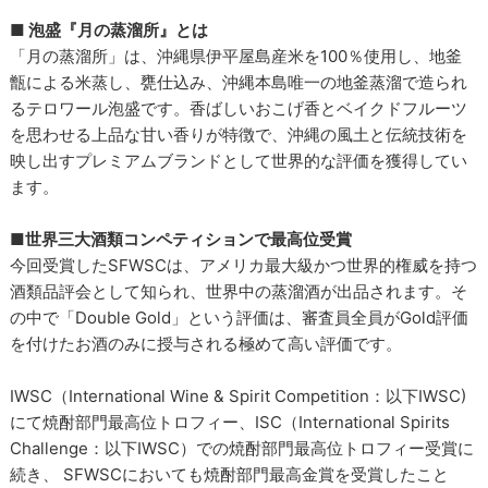
■ 泡盛『月の蒸溜所』とは
「月の蒸溜所」は、沖縄県伊平屋島産米を100％使用し、地釜
甑による米蒸し、甕仕込み、沖縄本島唯一の地釜蒸溜で造られ
るテロワール泡盛です。香ばしいおこげ香とベイクドフルーツ
を思わせる上品な甘い香りが特徴で、沖縄の風土と伝統技術を
映し出すプレミアムブランドとして世界的な評価を獲得してい
ます。
■
世界三大酒類コンペティションで最高位受賞
今回受賞したSFWSCは、アメリカ最大級かつ世界的権威を持つ
酒類品評会として知られ、世界中の蒸溜酒が出品されます。そ
の中で「Double Gold」という評価は、審査員全員がGold評価
を付けたお酒のみに授与される極めて高い評価です。
IWSC（International Wine & Spirit Competition：以下IWSC)
にて焼酎部門最高位トロフィー、ISC（International Spirits
Challenge：以下IWSC）での焼酎部門最高位トロフィー受賞に
続き、 SFWSCにおいても焼酎部門最高金賞を受賞したこと