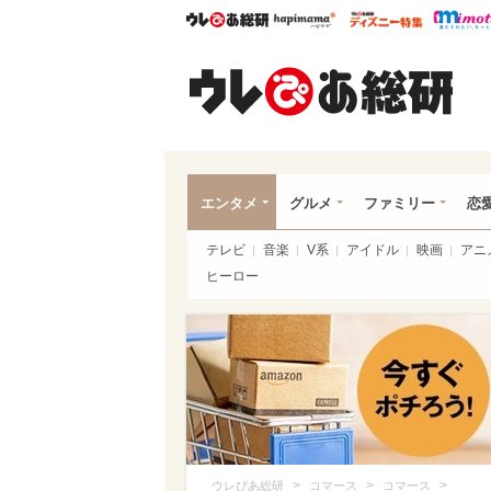
ウレぴあ総研
ハピママ*
ウレぴあ
ウレ
エンタメ
グルメ
ファミリー
恋
テレビ
音楽
V系
アイドル
映画
アニ
ヒーロー
>
>
>
ウレぴあ総研
コマース
コマース