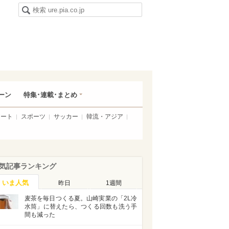
ーン
特集･連載･まとめ
アート
スポーツ
サッカー
韓流・アジア
気記事ランキング
いま人気
昨日
1週間
麦茶を毎日つくる夏。山崎実業の「2L冷
水筒」に替えたら、つくる回数も洗う手
間も減った