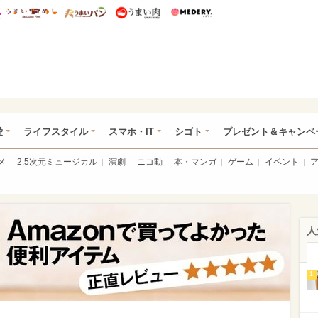
総研 ディズニー特集
mimot.
うまいめし
うまいパン
うまい肉
Medery.
ぴあ総研（うれぴあ）
愛
ライフスタイル
スマホ・IT
シゴト
プレゼント＆キャンペ
メ
2.5次元ミュージカル
演劇
ニコ動
本・マンガ
ゲーム
イベント
人
1