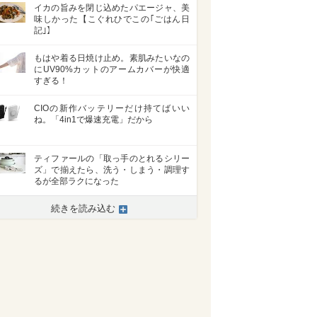
イカの旨みを閉じ込めたパエージャ、美
味しかった【こぐれひでこの｢ごはん日
記｣】
もはや着る日焼け止め。素肌みたいなの
にUV90%カットのアームカバーが快適
すぎる！
CIOの新作バッテリーだけ持てばいい
ね。「4in1で爆速充電」だから
ティファールの「取っ手のとれるシリー
ズ」で揃えたら、洗う・しまう・調理す
るが全部ラクになった
続きを読み込む