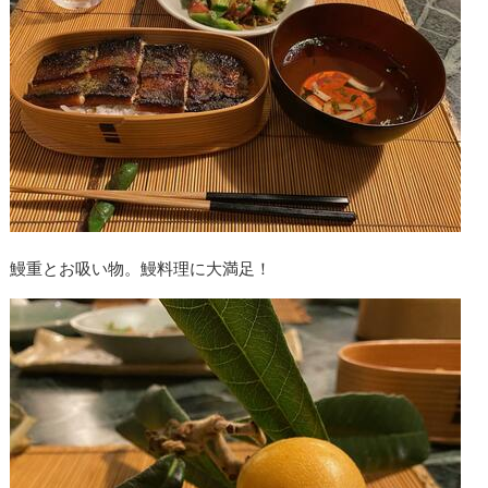
鰻重とお吸い物。鰻料理に大満足！