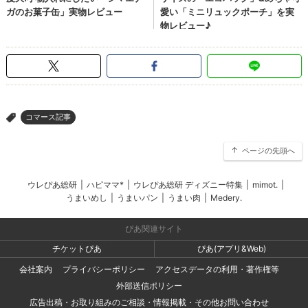
コマース記事
>
ページの先頭へ
ウレぴあ総研
|
ハピママ*
|
ウレぴあ総研 ディズニー特集
|
mimot.
|
うまいめし
|
うまいパン
|
うまい肉
|
Medery.
ぴあ関連サイト
チケットぴあ
ぴあ(アプリ&Web)
会社案内
プライバシーポリシー
アクセスデータの利用・著作権等
外部送信ポリシー
広告出稿・お取り組みのご相談・情報掲載・その他お問い合わせ