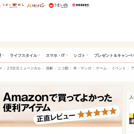
総研 ディズニー特集
mimot.
うまいめし
うまいパン
うまい肉
Medery.
ぴあ総研（うれぴあ）
愛
ライフスタイル
スマホ・IT
シゴト
プレゼント＆キャンペ
メ
2.5次元ミュージカル
演劇
ニコ動
本・マンガ
ゲーム
イベント
人
1