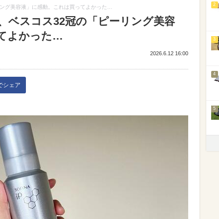
2
リング美容液」に感動。これは買ってよかった…
、ベスコス32冠の「ピーリング美容
てよかった…
3
2026.6.12 16:00
4
kでシェア
5