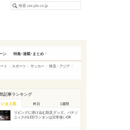
ーン
特集･連載･まとめ
アート
スポーツ
サッカー
韓流・アジア
気記事ランキング
いま人気
昨日
1週間
リビングに溶け込む防災グッズ。パナソ
ニックのLEDランタンは日常使いOK