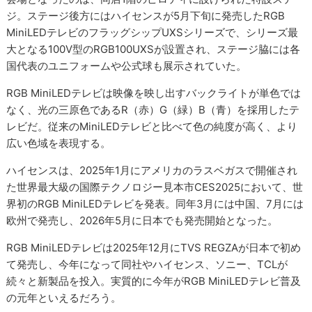
ジ。ステージ後方にはハイセンスが5月下旬に発売したRGB
MiniLEDテレビのフラッグシップUXSシリーズで、シリーズ最
大となる100V型のRGB100UXSが設置され、ステージ脇には各
国代表のユニフォームや公式球も展示されていた。
RGB MiniLEDテレビは映像を映し出すバックライトが単色では
なく、光の三原色であるR（赤）G（緑）B（青）を採用したテ
レビだ。従来のMiniLEDテレビと比べて色の純度が高く、より
広い色域を表現する。
ハイセンスは、2025年1月にアメリカのラスベガスで開催され
た世界最大級の国際テクノロジー見本市CES2025において、世
界初のRGB MiniLEDテレビを発表。同年3月には中国、7月には
欧州で発売し、2026年5月に日本でも発売開始となった。
RGB MiniLEDテレビは2025年12月にTVS REGZAが日本で初め
て発売し、今年になって同社やハイセンス、ソニー、TCLが
続々と新製品を投入。実質的に今年がRGB MiniLEDテレビ普及
の元年といえるだろう。