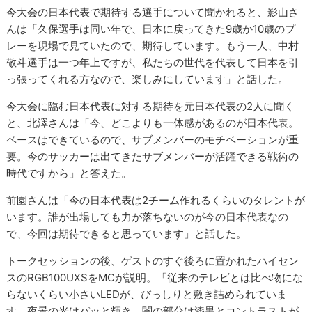
今大会の日本代表で期待する選手について聞かれると、影山さ
んは「久保選手は同い年で、日本に戻ってきた9歳か10歳のプ
レーを現場で見ていたので、期待しています。もう一人、中村
敬斗選手は一つ年上ですが、私たちの世代を代表して日本を引
っ張ってくれる方なので、楽しみにしています」と話した。
今大会に臨む日本代表に対する期待を元日本代表の2人に聞く
と、北澤さんは「今、どこよりも一体感があるのが日本代表。
ベースはできているので、サブメンバーのモチベーションが重
要。今のサッカーは出てきたサブメンバーが活躍できる戦術の
時代ですから」と答えた。
前園さんは「今の日本代表は2チーム作れるくらいのタレントが
います。誰が出場しても力が落ちないのが今の日本代表なの
で、今回は期待できると思っています」と話した。
トークセッションの後、ゲストのすぐ後ろに置かれたハイセン
スのRGB100UXSをMCが説明。「従来のテレビとは比べ物にな
らないくらい小さいLEDが、びっしりと敷き詰められていま
す。夜景の光はパッと輝き、闇の部分は漆黒とコントラストが