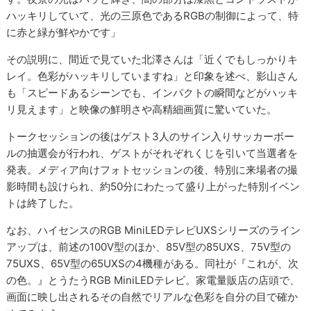
ハッキリしていて、光の三原色であるRGBの制御によって、特
に赤と緑が鮮やかです」
その説明に、間近で見ていた北澤さんは「近くでもしっかりキ
レイ。色彩がハッキリしていますね」と印象を述べ、影山さん
も「スピードあるシーンでも、インパクトの瞬間などがハッキ
リ見えます」と映像の鮮明さや高精細画質に驚いていた。
トークセッションの後はゲスト3人のサイン入りサッカーボー
ルの抽選会が行われ、ゲストがそれぞれくじを引いて当選者を
発表。メディア向けフォトセッションの後、特別に来場者の撮
影時間も設けられ、約50分にわたって盛り上がった特別イベン
トは終了した。
なお、ハイセンスのRGB MiniLEDテレビUXSシリーズのライン
アップは、前述の100V型のほか、85V型の85UXS、75V型の
75UXS、65V型の65UXSの4機種がある。同社が『これが、次
の色。』とうたうRGB MiniLEDテレビ。家電量販店の店頭で、
画面に映し出されるその自然でリアルな色彩を自分の目で確か