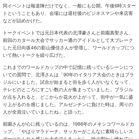
同イベントは報道陣だけでなく、一般にも公開。午後6時スター
トということもあり、会場には退社後のビジネスマンや来店客
などが詰めかけた。
トークイベントでは元日本代表の北澤豪さんと前園真聖さん、
前回のカタール大会でサッカー通のアイドルとして大ブレーク
した元日向坂46の影山優佳さんが登壇し、ワールドカップにつ
いて熱いトークを繰り広げた。
これまでのワールドカップの中で記憶に残っているシーンにつ
いての質問で、北澤さんは「90年のイタリア大会のときはブラ
ジルにいました。試合が始まると街を歩く人がいなくなって、
テレビのところにすごい数の人が集まっていました。ブラジル
が点を入れると、どこからか花火が上がって、街中が一気に盛
り上がるのを感じました。アルゼンチンに負けた時は、周りの
人が全員泣いていましたね」と語った。
前園さんが心に残っているのは、1986年のメキシコワールドカ
ップ。「やはりマラドーナ。サッカーがこんなに素晴らしいス
ポーツなんだと感じた大会でもあったし、幼少期から憧れてい