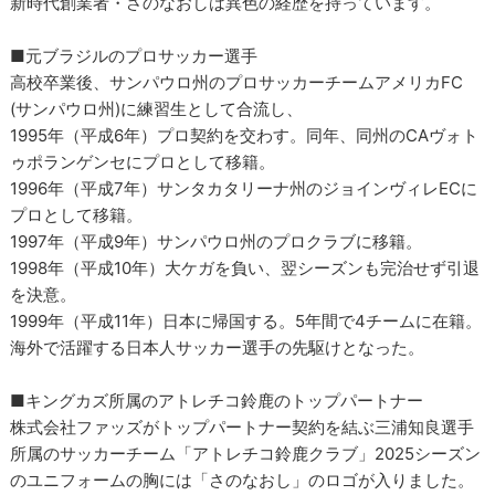
新時代創業者・さのなおしは異色の経歴を持っています。
■元ブラジルのプロサッカー選手
高校卒業後、サンパウロ州のプロサッカーチームアメリカFC
(サンパウロ州)に練習生として合流し、
1995年（平成6年）プロ契約を交わす。同年、同州のCAヴォト
ゥポランゲンセにプロとして移籍。
1996年（平成7年）サンタカタリーナ州のジョインヴィレECに
プロとして移籍。
1997年（平成9年）サンパウロ州のプロクラブに移籍。
1998年（平成10年）大ケガを負い、翌シーズンも完治せず引退
を決意。
1999年（平成11年）日本に帰国する。5年間で4チームに在籍。
海外で活躍する日本人サッカー選手の先駆けとなった。
■キングカズ所属のアトレチコ鈴鹿のトップパートナー
株式会社ファッズがトップパートナー契約を結ぶ三浦知良選手
所属のサッカーチーム「アトレチコ鈴鹿クラブ」2025シーズン
のユニフォームの胸には「さのなおし」のロゴが入りました。