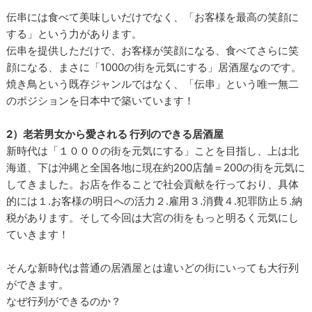
伝串には食べて美味しいだけでなく、「お客様を最高の笑顔に
する」という力があります。
伝串を提供しただけで、お客様が笑顔になる、食べてさらに笑
顔になる、まさに「1000の街を元気にする」居酒屋なのです。
焼き鳥という既存ジャンルではなく、「伝串」という唯一無二
のポジションを日本中で築いています！
2）老若男女から愛される 行列のできる居酒屋
新時代は「１０００の街を元気にする」ことを目指し、上は北
海道、下は沖縄と全国各地に現在約200店舗＝200の街を元気に
してきました。お店を作ることで社会貢献を行っており、具体
的には１.お客様の明日への活力２.雇用３.消費４.犯罪防止５.納
税があります。そして今回は大宮の街をもっと明るく元気にし
ていきます！
そんな新時代は普通の居酒屋とは違いどの街にいっても大行列
ができます。
なぜ行列ができるのか？