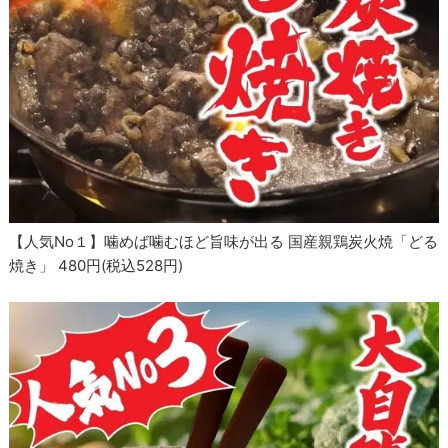
【人気No１】噛めば噛むほど旨味が出る 国産親鶏炭火焼「どる
焼き」 480円(税込528円)