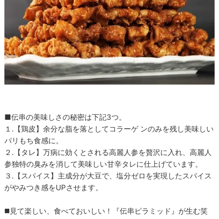
■伝串の美味しさの秘密は下記3つ。
１.【鶏皮】余分な脂を落としてコラーゲ ンのみを残し美味しい
パリもち食感に。
２.【タレ】万病に効くとされる高麗人参を贅沢に入れ、高麗人
参独特の臭みを消して美味しい甘辛タレに仕上げています。
３.【スパイス】主成分が大豆で、塩分ゼロを実現したスパイス
がやみつき感をUPさせます。
◼️見て楽しい、食べておいしい！『伝串ピラミッド』が生む笑