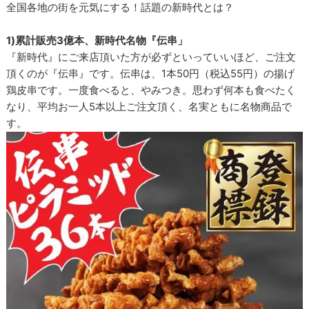
全国各地の街を元気にする！話題の新時代とは？
1)累計販売3億本、新時代名物『伝串」
『新時代』にご来店頂いた方が必ずといっていいほど、ご注文
頂くのが『伝串』です。伝串は、1本50円（税込55円）の揚げ
鶏皮串です。一度食べると、やみつき。思わず何本も食べたく
なり、平均お一人5本以上ご注文頂く、名実ともに名物商品で
す。