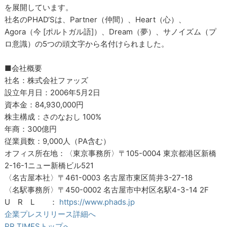
を展開しています。
社名のPHAD‘Sは、Partner（仲間）、Heart（心）、
Agora（今 [ポルトガル語]）、Dream（夢）、サノイズム（プ
ロ意識）の5つの頭文字から名付けられました。
■会社概要
社名：株式会社ファッズ
設立年月日：2006年5月2日
資本金：84,930,000円
株主構成：さのなおし 100%
年商：300億円
従業員数：9,000人（PA含む）
オフィス所在地：〈東京事務所〉〒105-0004 東京都港区新橋
2-16-1ニュー新橋ビル521
〈名古屋本社〉〒461-0003 名古屋市東区筒井3-27-18
〈名駅事務所〉〒450-0002 名古屋市中村区名駅4-3-14 2F
U R L ：
https://www.phads.jp
企業プレスリリース詳細へ
PR TIMESトップへ