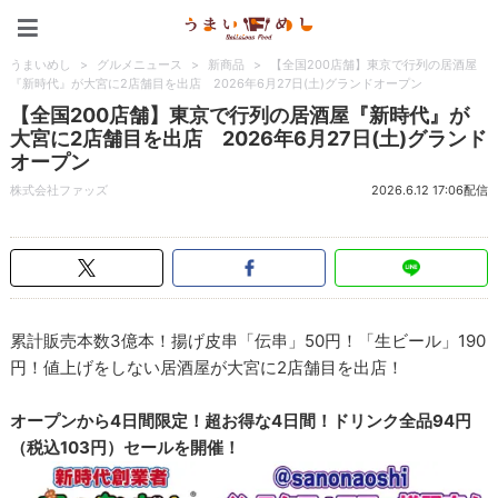
うまいめし
うまいめし
>
グルメニュース
>
新商品
>
【全国200店舗】東京で行列の居酒屋
『新時代』が大宮に2店舗目を出店 2026年6月27日(土)グランドオープン
【全国200店舗】東京で行列の居酒屋『新時代』が
大宮に2店舗目を出店 2026年6月27日(土)グランド
オープン
株式会社ファッズ
2026.6.12 17:06配信
累計販売本数3億本！揚げ皮串「伝串」50円！「生ビール」190
円！値上げをしない居酒屋が大宮に2店舗目を出店！
オープンから4日間限定！超お得な4日間！ドリンク全品94円
（税込103円）セールを開催！