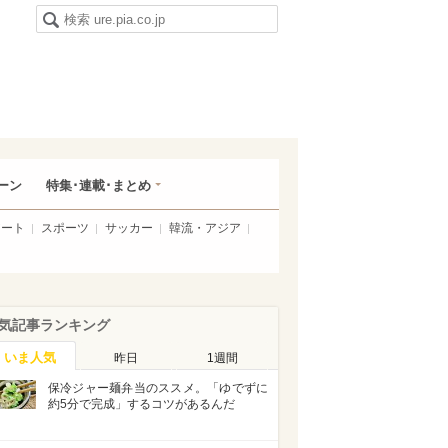
ーン
特集･連載･まとめ
アート
スポーツ
サッカー
韓流・アジア
気記事ランキング
いま人気
昨日
1週間
保冷ジャー麺弁当のススメ。「ゆでずに
約5分で完成」するコツがあるんだ