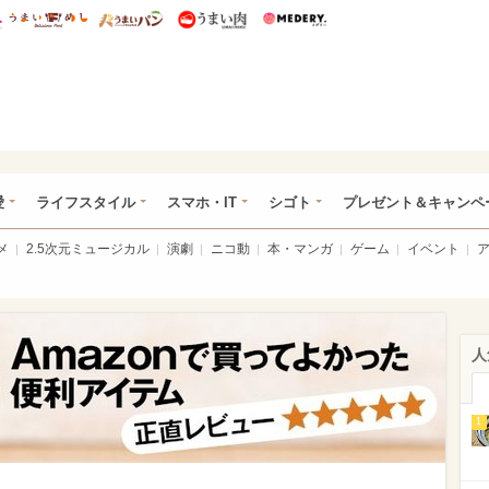
総研 ディズニー特集
mimot.
うまいめし
うまいパン
うまい肉
Medery.
ぴあ総研（うれぴあ）
愛
ライフスタイル
スマホ・IT
シゴト
プレゼント＆キャンペ
メ
2.5次元ミュージカル
演劇
ニコ動
本・マンガ
ゲーム
イベント
人
1