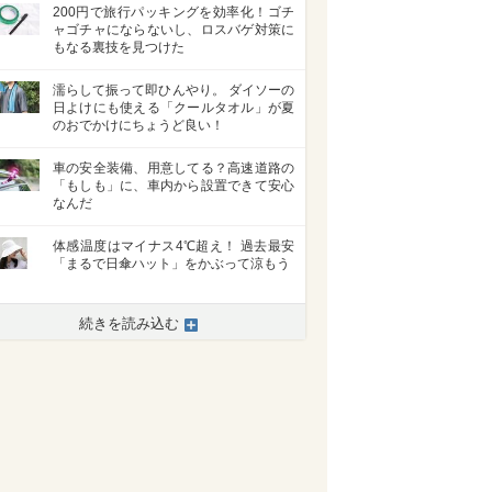
200円で旅行パッキングを効率化！ゴチ
ャゴチャにならないし、ロスバゲ対策に
もなる裏技を見つけた
濡らして振って即ひんやり。 ダイソーの
日よけにも使える「クールタオル」が夏
のおでかけにちょうど良い！
車の安全装備、用意してる？高速道路の
「もしも」に、車内から設置できて安心
なんだ
体感温度はマイナス4℃超え！ 過去最安
「まるで日傘ハット」をかぶって涼もう
続きを読み込む