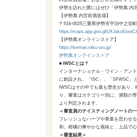
伊勢を訪れた際にはぜひ「伊勢萬 内
【伊勢萬 内宮前酒造場】
〒516-0025三重県伊勢市宇治中之切町7
https://maps.app.goo.gl/LRJaku51ea
【伊勢萬オンラインストア】
https://iseman.raku-uru.jp/
伊勢萬オンラインストア
■ IWSCとは？
インターナショナル・ワイン・アンド・
に創設され、「ISC」、「SFWSC
IWSCはその中でも最も歴史があり
り、審査はカテゴリー別に、酒類の専
より判定されます。
＜審査員のテイスティングノートの一
フレッシュなハーブや青葉を思わせる
和。柑橘の爽やかな風味と、上品で心
＜審査結果＞