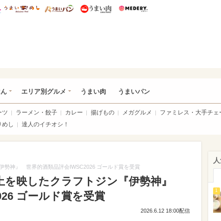
総研 ディズニー特集
mimot.
うまいめし
うまいパン
うまい肉
Medery.
いめし
はん
エリア別グルメ
うまい肉
うまいパン
ーツ
ラーメン・餃子
カレー
揚げもの
メガグルメ
ファミレス・大手チェ
りめし
達人のイチオシ！
人
神』 世界的酒類品評会IWSC2026 ゴールド賞を受賞
風土を映したクラフトジン『伊勢神』
1
026 ゴールド賞を受賞
2026.6.12 18:00配信