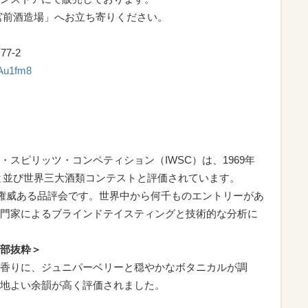
宮前酒造場」へお立ち寄りください。
7-2
CAu1fm8
スピリッツ・コンペティション（IWSC）は、1969年
」と並び世界三大酒類コンテストと評価されています。
、権威ある品評会です。世界中から何千ものエントリーがあ
門家によるブラインドテイスティングと技術的な分析に
部抜粋＞
香りに、ジュニパーベリーと穏やかなボタニカルが調
地よい余韻が高く評価されました。