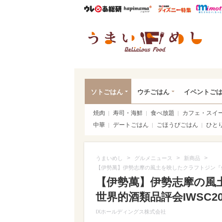
ウレぴあ総研
ハピママ*
ウレぴあ
うま
ソトごはん
ウチごはん
イベントご
焼肉
寿司・海鮮
食べ放題
カフェ・スイ
中華
デートごはん
ごほうびごはん
ひと
>
>
>
うまいめし
グルメニュース
新商品
【伊勢萬】伊勢志摩の風土を映したクラフトジン『伊勢
【伊勢萬】伊勢志摩の
世界的酒類品評会IWSC2
IXホールディングス株式会社