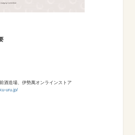
要
宮前酒造場、伊勢萬オンラインストア
ku-uru.jp/