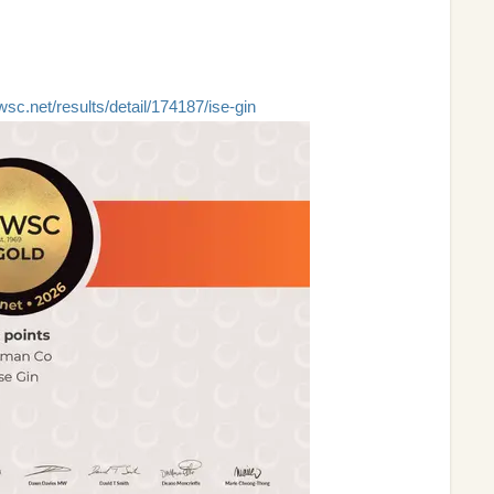
iwsc.net/results/detail/174187/ise-gin