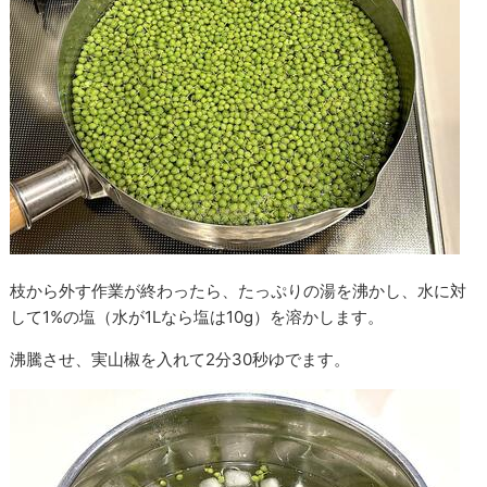
枝から外す作業が終わったら、たっぷりの湯を沸かし、水に対
して1%の塩（水が1Lなら塩は10g）を溶かします。
沸騰させ、実山椒を入れて2分30秒ゆでます。