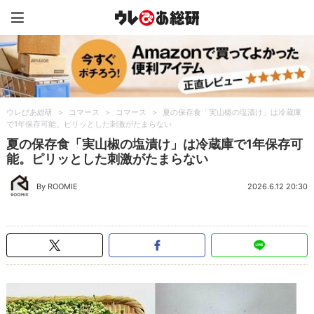
ウレぴあ総研（うれぴあ）
ウレぴあ総研
>
コマース
>
コマース
>
夏の保存食「実山椒の塩漬け」は冷蔵庫
で1年保存可能。ピリッとした刺激がたまらない
夏の保存食「実山椒の塩漬け」は冷蔵庫で1年保存可
能。ピリッとした刺激がたまらない
By ROOMIE
2026.6.12 20:30