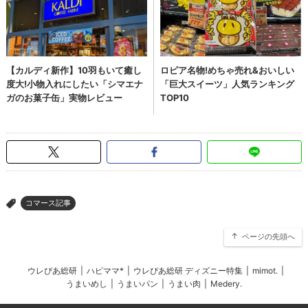
コマース記事
>
ページの先頭へ
ウレぴあ総研
|
ハピママ*
|
ウレぴあ総研 ディズニー特集
|
mimot.
|
うまいめし
|
うまいパン
|
うまい肉
|
Medery.