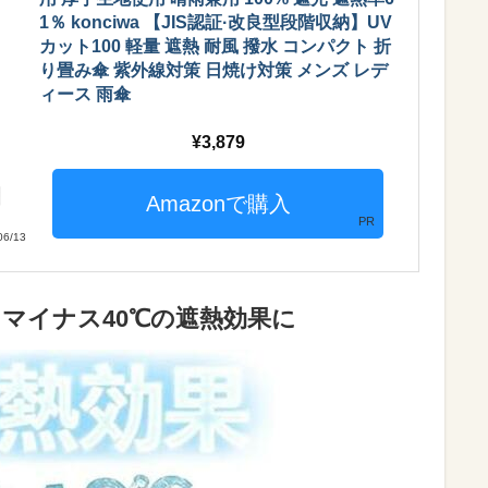
1％ konciwa 【JIS認証·改良型段階収納】UV
カット100 軽量 遮熱 耐風 撥水 コンパクト 折
り畳み傘 紫外線対策 日焼け対策 メンズ レデ
ィース 雨傘
3,879
PR
6/13
＝マイナス40℃の遮熱効果に