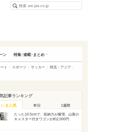
ーン
特集･連載･まとめ
アート
スポーツ
サッカー
韓流・アジア
気記事ランキング
いま人気
昨日
1週間
たった10.5cmで、収納力が爆増。山善の
キャスター付きワゴンが約2,000円