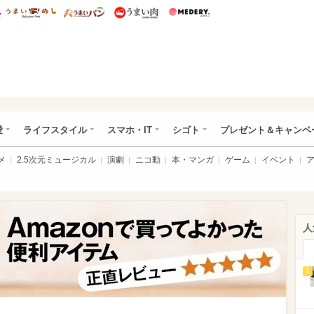
総研 ディズニー特集
mimot.
うまいめし
うまいパン
うまい肉
Medery.
ぴあ総研（うれぴあ）
愛
ライフスタイル
スマホ・IT
シゴト
プレゼント＆キャンペ
メ
2.5次元ミュージカル
演劇
ニコ動
本・マンガ
ゲーム
イベント
人
1