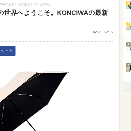
2
IWAの最新日傘は酷暑日の守護神だ
の世界へようこそ。KONCIWAの最新
3
2026.6.13 8:15
4
kでシェア
5