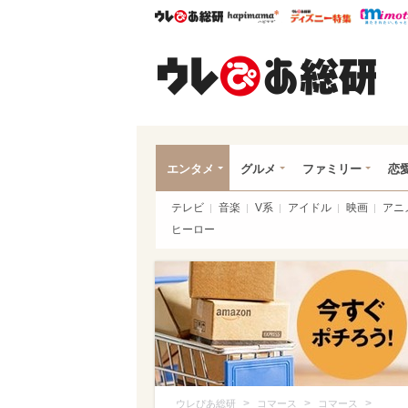
ウレぴあ総研
ハピママ*
ウレぴあ
ウレ
エンタメ
グルメ
ファミリー
恋
テレビ
音楽
V系
アイドル
映画
アニ
ヒーロー
>
>
>
ウレぴあ総研
コマース
コマース