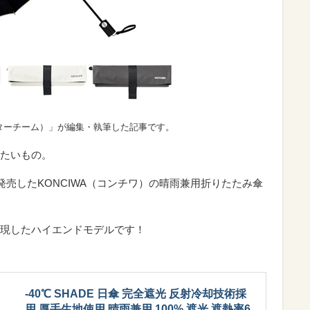
ターチーム）」が編集・執筆した記事です。
たいもの。
発売したKONCIWA（コンチワ）の晴雨兼用折りたたみ傘
体現したハイエンドモデルです！
-40℃ SHADE 日傘 完全遮光 反射冷却技術採
用 厚手生地使用 晴雨兼用 100% 遮光 遮熱率6