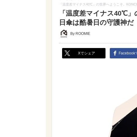
「温度差マイナス40℃」の世界へようこそ。KONC
「温度差マイナス40℃」
日傘は酷暑日の守護神だ
By ROOMIE
Xでシェア
Faceboo