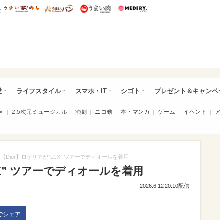
総研 ディズニー特集
mimot.
うまいめし
うまいパン
うまい肉
Medery.
ぴあ総研（うれぴあ）
愛
ライフスタイル
スマホ・IT
シゴト
プレゼント＆キャンペ
メ
2.5次元ミュージカル
演劇
ニコ動
本・マンガ
ゲーム
イベント
【Dior】ロザリアが”LUX” ツアーでディオールを着用
UX” ツアーでディオールを着用
2026.6.12 20:10配信
kでシェア