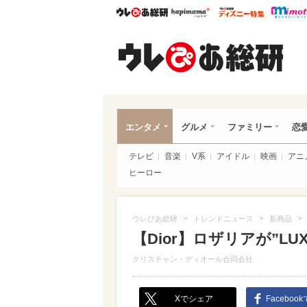
ウレぴあ総研
ハピママ*
ウレぴあ
ウレ
エンタメ
グルメ
ファミリー
恋
テレビ
音楽
V系
アイドル
映画
アニ
ヒーロー
>
>
>
ウレぴあ総研
トレンドニュース
新商品
【Dior】ロザリアが”L
クリスチャン・ディオール合同会社
Xでシェア
Faceboo