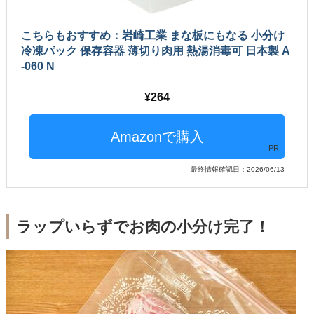
こちらもおすすめ：岩崎工業 まな板にもなる 小分け
冷凍パック 保存容器 薄切り肉用 熱湯消毒可 日本製 A
-060 N
264
PR
最終情報確認日：2026/06/13
ラップいらずでお肉の小分け完了！