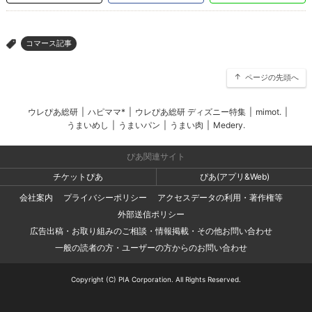
コマース記事
>
ページの先頭へ
ウレぴあ総研
|
ハピママ*
|
ウレぴあ総研 ディズニー特集
|
mimot.
|
うまいめし
|
うまいパン
|
うまい肉
|
Medery.
ぴあ関連サイト
チケットぴあ
ぴあ(アプリ&Web)
会社案内
プライバシーポリシー
アクセスデータの利用・著作権等
外部送信ポリシー
広告出稿・お取り組みのご相談・情報掲載・その他お問い合わせ
一般の読者の方・ユーザーの方からのお問い合わせ
Copyright (C) PIA Corporation. All Rights Reserved.