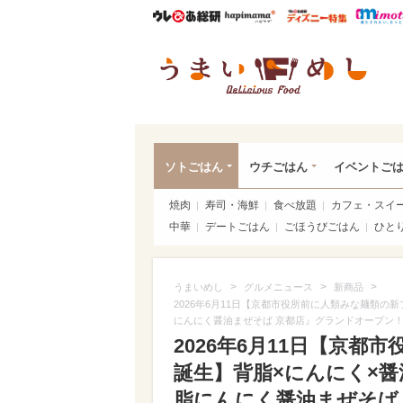
ウレぴあ総研
ハピママ*
ウレぴあ
うま
ソトごはん
ウチごはん
イベントご
焼肉
寿司・海鮮
食べ放題
カフェ・スイ
中華
デートごはん
ごほうびごはん
ひと
>
>
>
うまいめし
グルメニュース
新商品
2026年6月11日【京都市役所前に人類みな麺類の
にんにく醤油まぜそば 京都店』グランドオープン
2026年6月11日【京
誕生】背脂×にんにく×醤
脂にんにく醤油まぜそば