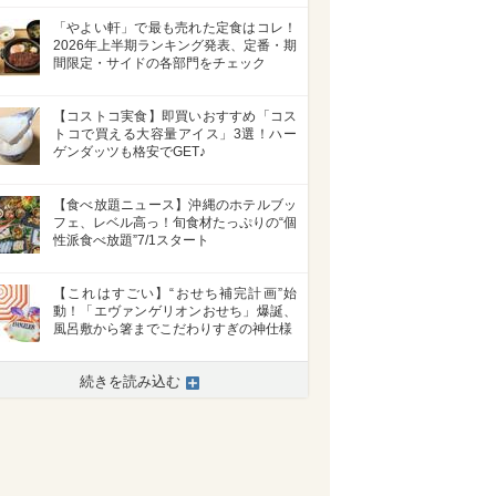
「やよい軒」で最も売れた定食はコレ！
2026年上半期ランキング発表、定番・期
間限定・サイドの各部門をチェック
【コストコ実食】即買いおすすめ「コス
トコで買える大容量アイス」3選！ハー
ゲンダッツも格安でGET♪
【食べ放題ニュース】沖縄のホテルブッ
フェ、レベル高っ！旬食材たっぷりの“個
性派食べ放題”7/1スタート
【これはすごい】“おせち補完計画”始
動！「エヴァンゲリオンおせち」爆誕、
風呂敷から箸までこだわりすぎの神仕様
続きを読み込む