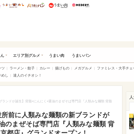
総研 ディズニー特集
mimot.
うまいめし
うまいパン
うまい肉
Medery.
いめし
はん
エリア別グルメ
うまい肉
うまいパン
ーツ
ラーメン・餃子
カレー
揚げもの
メガグルメ
ファミレス・大手チェ
りめし
達人のイチオシ！
人
新ブランドが誕生】背脂×にんにく×醤油のまぜそば専門店『人類みな麺類 背脂
！
都市役所前に人類みな麺類の新ブランドが
1
油のまぜそば専門店『人類みな麺類 背
 京都店』グランドオープン！