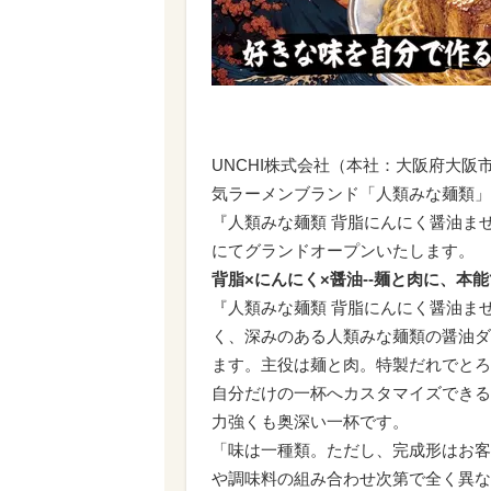
UNCHI株式会社（本社：大阪府大
気ラーメンブランド「人類みな麺類」
『人類みな麺類 背脂にんにく醤油まぜ
にてグランドオープンいたします。
背脂×にんにく×醤油--麺と肉に、本
『人類みな麺類 背脂にんにく醤油ま
く、深みのある人類みな麺類の醤油ダ
ます。主役は麺と肉。特製だれでとろ
自分だけの一杯へカスタマイズできる
力強くも奥深い一杯です。
「味は一種類。ただし、完成形はお客
や調味料の組み合わせ次第で全く異な