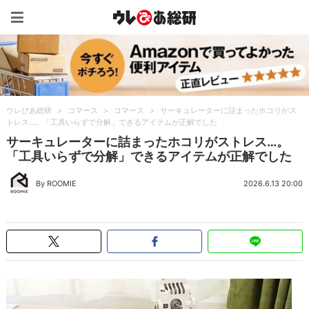
ウレぴあ総研（うれぴあ）
ウレぴあ総研
>
コマース
>
コマース
>
サーキュレーターに詰まったホコリがス
トレス…。「工具いらずで分解」できるアイテムが正解でした
サーキュレーターに詰まったホコリがストレス…。
「工具いらずで分解」できるアイテムが正解でした
By ROOMIE
2026.6.13 20:00