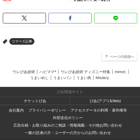
コマース記事
>
ページの先頭へ
ウレぴあ総研
|
ハピママ*
|
ウレぴあ総研 ディズニー特集
|
mimot.
|
うまいめし
|
うまいパン
|
うまい肉
|
Medery.
ぴあ関連サイト
チケットぴあ
ぴあ(アプリ&Web)
会社案内
プライバシーポリシー
アクセスデータの利用・著作権等
外部送信ポリシー
広告出稿・お取り組みのご相談・情報掲載・その他お問い合わせ
一般の読者の方・ユーザーの方からのお問い合わせ