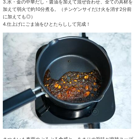
3.水・金の中華だし・醤油を加えて混ぜ合わせ、全ての具材を
加えて弱火で約10分煮る。（チンゲンサイだけ火を消す2分前
に加えても◎）
4.仕上げにごま油をひとたらしして完成！