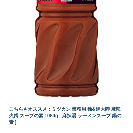
こちらもオススメ：ミツカン 業務用 麺&鍋大陸 麻辣
火鍋 スープの素 1080g [ 麻辣湯 ラーメンスープ 鍋の
素 ]