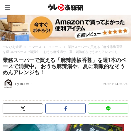
ウレぴあ総研（うれぴあ）
ウレぴあ総研
>
コマース
>
コマース
>
業務スーパーで買える「麻辣藤椒香醤」
を週1本のペースで消費中。 おうち麻辣湯や、夏に刺激的なそうめんアレンジも！
業務スーパーで買える「麻辣藤椒香醤」を週1本のペ
ースで消費中。 おうち麻辣湯や、夏に刺激的なそう
めんアレンジも！
By ROOMIE
2026.6.14 20:30