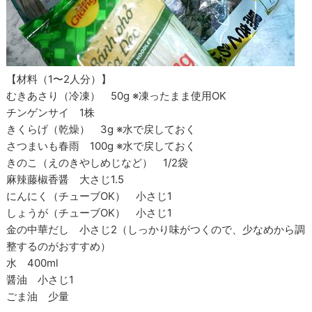
【材料（1〜2人分）】
むきあさり（冷凍） 50g ※凍ったまま使用OK
チンゲンサイ 1株
きくらげ（乾燥） 3g ※水で戻しておく
さつまいも春雨 100g ※水で戻しておく
きのこ（えのきやしめじなど） 1/2袋
麻辣藤椒香醤 大さじ1.5
にんにく（チューブOK） 小さじ1
しょうが（チューブOK） 小さじ1
金の中華だし 小さじ2（しっかり味がつくので、少なめから調
整するのがおすすめ）
水 400ml
醤油 小さじ1
ごま油 少量