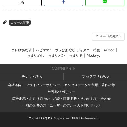
コマース記事
>
ページの先頭へ
ウレぴあ総研
|
ハピママ*
|
ウレぴあ総研 ディズニー特集
|
mimot.
|
うまいめし
|
うまいパン
|
うまい肉
|
Medery.
ぴあ関連サイト
チケットぴあ
ぴあ(アプリ&Web)
会社案内
プライバシーポリシー
アクセスデータの利用・著作権等
外部送信ポリシー
広告出稿・お取り組みのご相談・情報掲載・その他お問い合わせ
一般の読者の方・ユーザーの方からのお問い合わせ
Copyright (C) PIA Corporation. All Rights Reserved.