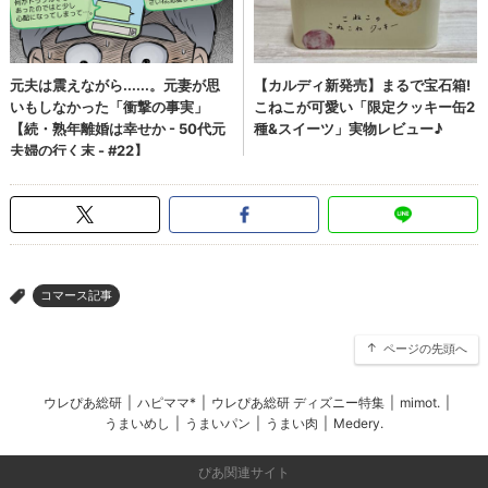
コマース記事
>
ページの先頭へ
ウレぴあ総研
|
ハピママ*
|
ウレぴあ総研 ディズニー特集
|
mimot.
|
うまいめし
|
うまいパン
|
うまい肉
|
Medery.
ぴあ関連サイト