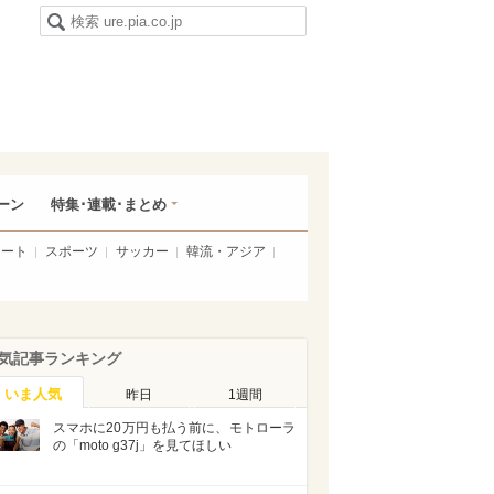
ーン
特集･連載･まとめ
アート
スポーツ
サッカー
韓流・アジア
気記事ランキング
いま人気
昨日
1週間
スマホに20万円も払う前に、モトローラ
の「moto g37j」を見てほしい