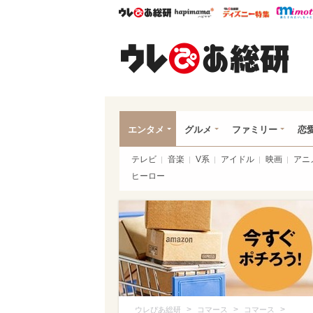
ウレぴあ総研
ハピママ*
ウレぴあ
ウレ
エンタメ
グルメ
ファミリー
恋
テレビ
音楽
V系
アイドル
映画
アニ
ヒーロー
>
>
>
ウレぴあ総研
コマース
コマース