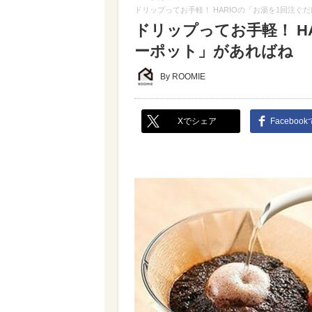
ドリップってお手軽！ HARIOの「お湯を1回注ぐ
ドリップってお手軽！ H
ーポット」があればね
By ROOMIE
Xでシェア
Faceboo