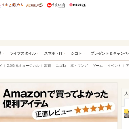
総研 ディズニー特集
mimot.
うまいめし
うまいパン
うまい肉
Medery.
ぴあ総研（うれぴあ）
愛
ライフスタイル
スマホ・IT
シゴト
プレゼント＆キャンペ
メ
2.5次元ミュージカル
演劇
ニコ動
本・マンガ
ゲーム
イベント
人
1