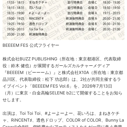
BEEEEM FES 公式フライヤー
株式会社BUZZ PUBLISHING（所在地：東京都港区、代表取締
役：鈴木 健也）が展開するガールズカルチャーメディア
『BEEEEM（ビーーーム）』と株式会社X10A（所在地：東京都
品川区、代表取締役：松下 功志郎）は、2社が共同主催するラ
イブイベント「BEEEEM FES Vol.6」を、2026年7月13日
（月）に東京・白金高輪SELENE b2にて開催することをお知ら
せします。
出演は、Toi Toi Toi、#よーよーよー、花いろは、まねきケチ
ャ、RiNCENT♯、透色ドロップ、COLOR of COLOR、Bunny La
Crewの全8組。個性豊かなアーティストたちが一堂に集う豪華