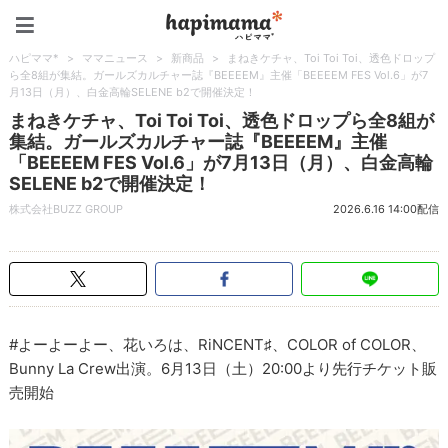
ハピママ*
ハピママ*
>
ママニュース
>
新商品
>
まねきケチャ、Toi Toi Toi、透色ドロップ
ら全8組が集結。ガールズカルチャー誌『BEEEEM』主催「BEEEEM FES Vol.6」が7
月13日（月）、白金高輪SELENE b2で開催決定！
まねきケチャ、Toi Toi Toi、透色ドロップら全8組が
集結。ガールズカルチャー誌『BEEEEM』主催
「BEEEEM FES Vol.6」が7月13日（月）、白金高輪
SELENE b2で開催決定！
株式会社BUZZ GROUP
2026.6.16 14:00配信
#よーよーよー、花いろは、RiNCENT♯、COLOR of COLOR、
Bunny La Crew出演。6月13日（土）20:00より先行チケット販
売開始