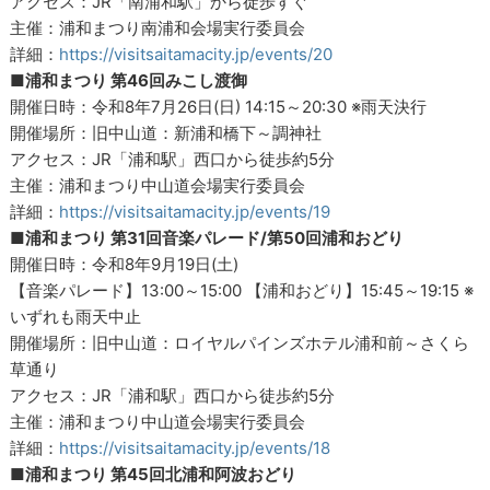
アクセス：JR「南浦和駅」から徒歩すぐ
主催：浦和まつり南浦和会場実行委員会
詳細：
https://visitsaitamacity.jp/events/20
■浦和まつり 第46回みこし渡御
開催日時：令和8年7月26日(日) 14:15～20:30 ※雨天決行
開催場所：旧中山道：新浦和橋下～調神社
アクセス：JR「浦和駅」西口から徒歩約5分
主催：浦和まつり中山道会場実行委員会
詳細：
https://visitsaitamacity.jp/events/19
■浦和まつり 第31回音楽パレード/第50回浦和おどり
開催日時：令和8年9月19日(土)
【音楽パレード】13:00～15:00 【浦和おどり】15:45～19:15 ※
いずれも雨天中止
開催場所：旧中山道：ロイヤルパインズホテル浦和前～さくら
草通り
アクセス：JR「浦和駅」西口から徒歩約5分
主催：浦和まつり中山道会場実行委員会
詳細：
https://visitsaitamacity.jp/events/18
■浦和まつり 第45回北浦和阿波おどり