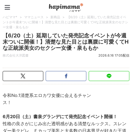
ハピママ*
ハピママ*
>
ママニュース
>
新商品
>
【6/20（土）延期していた発売記念イベ
ントが今週末ついに開催！】清楚な見た目とは裏腹に可愛くてHな正統派美女のセクシ
ー女優・泉ももか
【6/20（土）延期していた発売記念イベントが今週
末ついに開催！】清楚な見た目とは裏腹に可愛くてH
な正統派美女のセクシー女優・泉ももか
株式会社大洋図書
2026.6.16 17:05配信
令和No.1清楚系エロカワ女優に会えるチャン
ス！
6月20日（土）書泉グランデにて発売記念イベント開催！
性格の良さがにじみ出た透明感がある清楚なルックス。スレン
ダー美クビレ、Ｅカップ美乳と大多数の日本男児が好きな王道