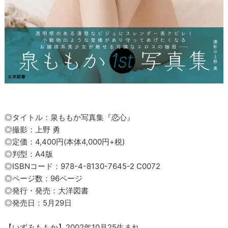
◎タイトル：泉ももか写真集『恋心』
◎撮影：上野 勇
◎定価：4,400円(本体4,000円+税)
◎判型：A4版
◎ISBNコード：978-4-8130-7645-2 C0072
◎ページ数：96ページ
◎発行・発売：大洋図書
◎発売日：5月29日
【いずみももか】2002年10月25生まれ