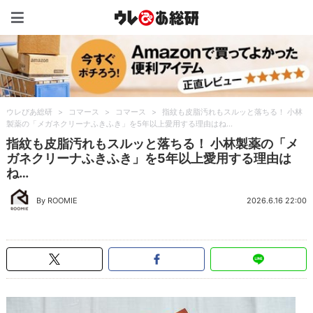
ウレぴあ総研（うれぴあ）
ウレぴあ総研
>
コマース
>
コマース
>
指紋も皮脂汚れもスルッと落ちる！ 小林
製薬の「メガネクリーナふきふき」を5年以上愛用する理由はね…
指紋も皮脂汚れもスルッと落ちる！ 小林製薬の「メ
ガネクリーナふきふき」を5年以上愛用する理由は
ね…
By ROOMIE
2026.6.16 22:00