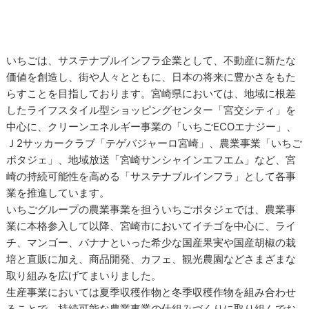
いちごは、サステナブルインフラ企業として、不動産に新たな
価値を創造し、街や人々とともに、日本の将来に豊かさをもた
らすことを目指しております。宮崎県においては、地域に根差
したライフスタイル型ショッピングセンター「宮交シティ」を
中心に、クリーンエネルギー事業の「いちごECOエナジー」、
Ｊ2サッカークラブ「テゲバジャーロ宮崎」、農業事業「いちご
ポタジェ」、地域放送「宮崎サンシャインエフエム」など、宮
崎の持続可能性を高める「サステナブルインフラ」として各事
業を推進しています。
いちごグループの農業事業を担ういちごポタジェでは、農業事
業に本格参入して以降、宮崎市においてイチゴを中心に、ライ
チ、マンゴー、バナナといった希少な国産果実や国産胡椒の栽
培と直販に加え、商品開発、カフェ、観光農園などさまざまな
取り組みを広げてまいりました。
生産事業においては夏季収穫作物と冬季収穫作物を組み合わせ
ることで、持続可能な農業事業の仕組みづくりに取り組んでお