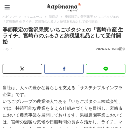
ハピママ*
ハピママ*
>
ママニュース
>
新商品
>
季節限定の贅沢果実 いちごポタジェの
「宮崎市産 生ライチ」宮崎市のふるさと納税返礼品として受付開始
季節限定の贅沢果実 いちごポタジェの「宮崎市産 生
ライチ」宮崎市のふるさと納税返礼品として受付開
始
いちご
2026.6.17 15:31配信
当社は、人々の豊かな暮らしを支える「サステナブルインフラ
企業」です。
いちごグループの農業法人である「いちごポタジェ株式会社」
では、持続可能な農業を支える仕組みづくりを目指し、宮崎市
において農業事業を展開しております。果樹農園事業において
は、宮崎の温暖な気候や日照時間の長さを活かし、ライチ、マ