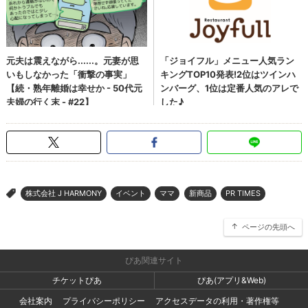
株式会社 J HARMONY
イベント
ママ
新商品
PR TIMES
>
ページの先頭へ
ぴあ関連サイト
チケットぴあ
ぴあ(アプリ&Web)
会社案内
プライバシーポリシー
アクセスデータの利用・著作権等