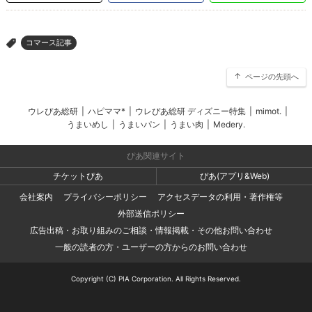
コマース記事
>
ページの先頭へ
ウレぴあ総研
|
ハピママ*
|
ウレぴあ総研 ディズニー特集
|
mimot.
|
うまいめし
|
うまいパン
|
うまい肉
|
Medery.
ぴあ関連サイト
チケットぴあ
ぴあ(アプリ&Web)
会社案内
プライバシーポリシー
アクセスデータの利用・著作権等
外部送信ポリシー
広告出稿・お取り組みのご相談・情報掲載・その他お問い合わせ
一般の読者の方・ユーザーの方からのお問い合わせ
Copyright (C) PIA Corporation. All Rights Reserved.