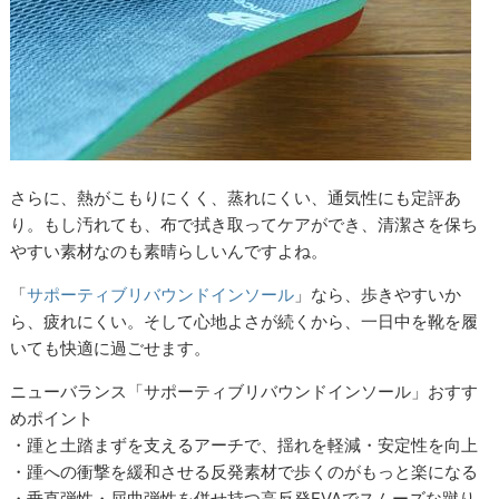
さらに、熱がこもりにくく、蒸れにくい、通気性にも定評あ
り。もし汚れても、布で拭き取ってケアができ、清潔さを保ち
やすい素材なのも素晴らしいんですよね。
「
サポーティブリバウンドインソール
」なら、歩きやすいか
ら、疲れにくい。そして心地よさが続くから、一日中を靴を履
いても快適に過ごせます。
ニューバランス「サポーティブリバウンドインソール」おすす
めポイント
・踵と土踏まずを支えるアーチで、揺れを軽減・安定性を向上
・踵への衝撃を緩和させる反発素材で歩くのがもっと楽になる
・垂直弾性・屈曲弾性を併せ持つ高反発EVAでスムーズな蹴り