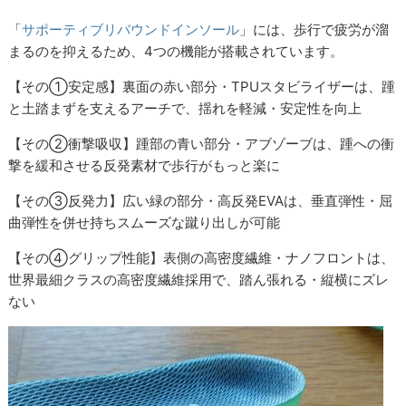
「
サポーティブリバウンドインソール
」には、歩行で疲労が溜
まるのを抑えるため、4つの機能が搭載されています。
【その①安定感】裏面の赤い部分・TPUスタビライザーは、踵
と土踏まずを支えるアーチで、揺れを軽減・安定性を向上
【その②衝撃吸収】踵部の青い部分・アブゾーブは、踵への衝
撃を緩和させる反発素材で歩行がもっと楽に
【その③反発力】広い緑の部分・高反発EVAは、垂直弾性・屈
曲弾性を併せ持ちスムーズな蹴り出しが可能
【その④グリップ性能】表側の高密度繊維・ナノフロントは、
世界最細クラスの高密度繊維採用で、踏ん張れる・縦横にズレ
ない