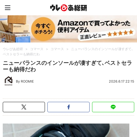
ウレぴあ総研（うれぴあ）
ウレぴあ総研
>
コマース
>
コマース
>
ニューバランスのインソールが凄すぎて､
ベストセラーも納得だわ
ニューバランスのインソールが凄すぎて､ベストセラ
ーも納得だわ
By ROOMIE
2026.6.17 22:15