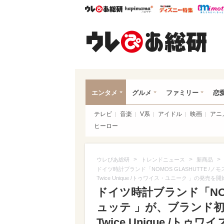
ウレぴあ総研
ハピママ*
ウレぴあ
ウレ
エンタメ
グルメ
ファミリー
恋
テレビ
音楽
V系
アイドル
映画
アニ
ヒーロー
>
>
>
ウレぴあ総研
トレンドニュース
新商品
ドイツ時計ブランド「NOMOS GLASHUTTE 
Twice Unique /トゥワイス・ユニーク 」の発売を
ドイツ時計ブランド「NOMO
ュッテ 」が、ブランド
Twice Unique /ト