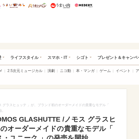
総研 ディズニー特集
mimot.
うまいめし
うまいパン
うまい肉
Medery.
ぴあ総研（うれぴあ）
愛
ライフスタイル
スマホ・IT
シゴト
プレゼント＆キャンペ
メ
2.5次元ミュージカル
演劇
ニコ動
本・マンガ
ゲーム
イベント
/ノモス グラスヒュッテ 」が、ブランド初のオーダーメイドの貴重なモデル「
開始。
S GLASHUTTE /ノモス グラスヒ
初のオーダーメイドの貴重なモデル「
ゥワイス・ユニーク 」の発売を開始。