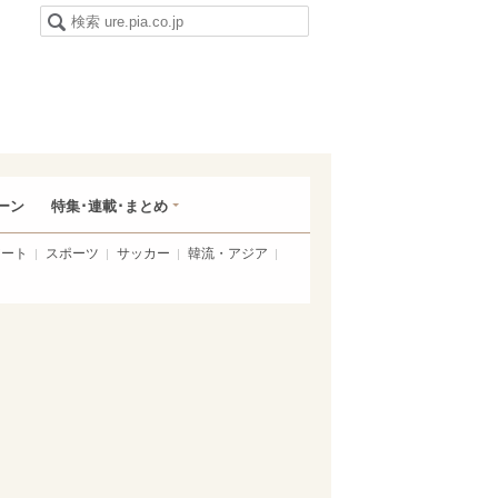
ーン
特集･連載･まとめ
アート
スポーツ
サッカー
韓流・アジア