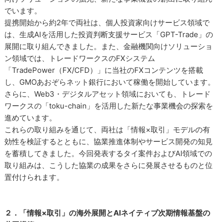
でいます。
提携開始から約2年で両社は、個人投資家向けサービス領域で
は、生成AIを活用した投資判断支援サービス「GPT-Trade」の
展開に取り組んできました。また、金融機関向けソリューショ
ン領域では、トレードワークスのFXシステム
「TradePower（FX/CFD）」に当社のFXコンテンツを搭載
し、GMOあおぞらネット銀行において稼働を開始しています。
さらに、Web3・デジタルアセット領域においても、トレード
ワークスの「toku-chain」を活用した新たな事業機会の探索を
進めています。
これらの取り組みを通じて、両社は「情報×取引」モデルの有
効性を検証するとともに、協業推進体制やサービス開発の知見
を蓄積してきました。今回発表するタイ案件およびAI領域での
取り組みは、こうした協業の成果をさらに発展させるものと位
置付けられます。
２．「情報×取引」の海外展開とAIネイティブ次期情報基盤の