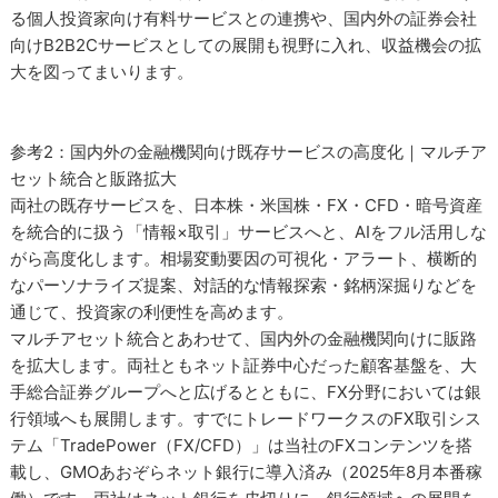
る個人投資家向け有料サービスとの連携や、国内外の証券会社
向けB2B2Cサービスとしての展開も視野に入れ、収益機会の拡
大を図ってまいります。
参考2：国内外の金融機関向け既存サービスの高度化｜マルチア
セット統合と販路拡大
両社の既存サービスを、日本株・米国株・FX・CFD・暗号資産
を統合的に扱う「情報×取引」サービスへと、AIをフル活用しな
がら高度化します。相場変動要因の可視化・アラート、横断的
なパーソナライズ提案、対話的な情報探索・銘柄深掘りなどを
通じて、投資家の利便性を高めます。
マルチアセット統合とあわせて、国内外の金融機関向けに販路
を拡大します。両社ともネット証券中心だった顧客基盤を、大
手総合証券グループへと広げるとともに、FX分野においては銀
行領域へも展開します。すでにトレードワークスのFX取引シス
テム「TradePower（FX/CFD）」は当社のFXコンテンツを搭
載し、GMOあおぞらネット銀行に導入済み（2025年8月本番稼