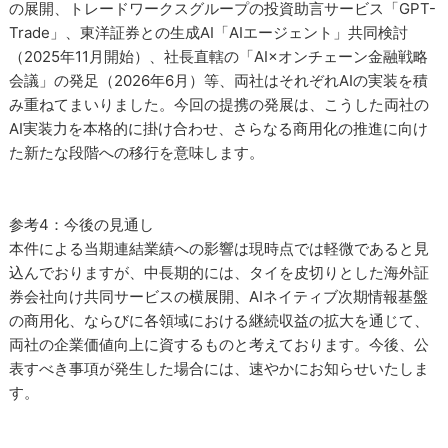
の展開、トレードワークスグループの投資助言サービス「GPT-
Trade」、東洋証券との生成AI「AIエージェント」共同検討
（2025年11月開始）、社長直轄の「AI×オンチェーン金融戦略
会議」の発足（2026年6月）等、両社はそれぞれAIの実装を積
み重ねてまいりました。今回の提携の発展は、こうした両社の
AI実装力を本格的に掛け合わせ、さらなる商用化の推進に向け
た新たな段階への移行を意味します。
参考4：今後の見通し
本件による当期連結業績への影響は現時点では軽微であると見
込んでおりますが、中長期的には、タイを皮切りとした海外証
券会社向け共同サービスの横展開、AIネイティブ次期情報基盤
の商用化、ならびに各領域における継続収益の拡大を通じて、
両社の企業価値向上に資するものと考えております。今後、公
表すべき事項が発生した場合には、速やかにお知らせいたしま
す。