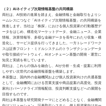
（２）AIネイティブ次期情報基盤の共同構築
両社は、AI技術の進展を踏まえ、金融情報と金融取引をよりシ
ームレスにつなぐ「AIネイティブ次期情報基盤」の共同構築を
推進します。当社は「株探」における個人投資家の行動履歴デ
ータをはじめ、構造化マーケットデータ、金融ニュース、企業
情報、決算情報等、多様な金融データを長年にわたり収集・構
造化し、サービス提供を行ってきました。一方トレードワーク
スは証券フロント・ミドルシステムのトランザクションデータ
や取引接続ゲートウェイ、AIオンチェーン基盤の開発・運営に
知見と実績を有しています。
両社は、これらの強みを融合し、AIが分析・生成・提案に利用
しやすい次世代の金融情報基盤を構築します。
本基盤は、国内外の金融機関および個人投資家向けの共通基盤
として、金融機関における営業支援や商品提案の高度化、投資
家向けパーソナライズ情報配信、投資判断支援などへの展開を
目指すものです。
両社は本基盤を研究開発テーマにとどめることなく、金融機関
向けソリューション、証券取引システム、個人投資家向けサー