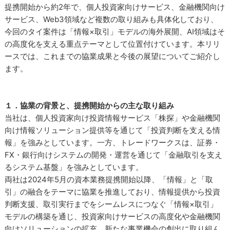
提携開始から約2年で、個人投資家向けサービス、金融機関向け
サービス、Web3領域など複数の取り組みも具体化しており、
今回のタイ案件は「情報×取引」モデルの海外展開、AI領域はそ
の高度化を支える重点テーマとして位置付けています。本リリ
ースでは、これまでの協業成果と今後の展望についてご紹介し
ます。
１．協業の背景と、提携開始からの主な取り組み
当社は、個人投資家向け投資情報サービス「株探」や金融機関
向け情報ソリューション提供等を通じて「投資判断を支える情
報」を強みとしています。一方、トレードワークスは、証券・
FX・銀行向けシステムの開発・運営を通じて「金融取引を支え
るシステム基盤」を強みとしています。
両社は2024年5月の資本業務提携開始以降、「情報」と「取
引」の融合をテーマに協業を推進しており、情報提供から投資
判断支援、取引実行までをシームレスにつなぐ「情報×取引」
モデルの構築を通じ、投資家向けサービスの高度化や金融機関
向けソリューションの拡充、新たな事業機会の創出に取り組ん