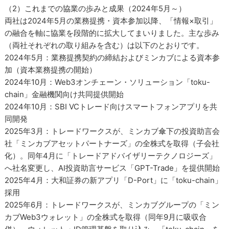
（2）これまでの協業の歩みと成果（2024年5月～）
両社は2024年5月の業務提携・資本参加以降、「情報×取引」
の融合を軸に協業を段階的に拡大してまいりました。主な歩み
（両社それぞれの取り組みを含む）は以下のとおりです。
2024年5月：業務提携契約の締結およびミンカブによる資本参
加（資本業務提携の開始）
2024年10月：Web3オンチェーン・ソリューション「toku-
chain」金融機関向け共同提供開始
2024年10月：SBI VCトレード向けスマートフォンアプリを共
同開発
2025年3月：トレードワークスが、ミンカブ傘下の投資助言会
社「ミンカブアセットパートナーズ」の全株式を取得（子会社
化）。同年4月に「トレードアドバイザリーテクノロジーズ」
へ社名変更し、AI投資助言サービス「GPT-Trade」を提供開始
2025年4月：大和証券の新アプリ「D-Port」に「toku-chain」
採用
2025年6月：トレードワークスが、ミンカブグループの「ミン
カブWeb3ウォレット」の全株式を取得（同年9月に吸収合