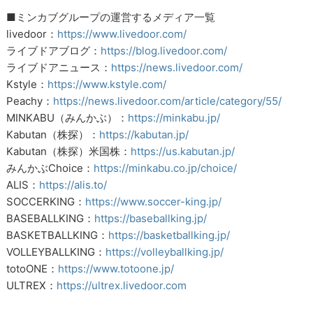
■ミンカブグループの運営するメディア一覧
livedoor：
https://www.livedoor.com/
ライブドアブログ：
https://blog.livedoor.com/
ライブドアニュース：
https://news.livedoor.com/
Kstyle：
https://www.kstyle.com/
Peachy：
https://news.livedoor.com/article/category/55/
MINKABU（みんかぶ）：
https://minkabu.jp/
Kabutan（株探）：
https://kabutan.jp/
Kabutan（株探）米国株：
https://us.kabutan.jp/
みんかぶChoice：
https://minkabu.co.jp/choice/
ALIS：
https://alis.to/
SOCCERKING：
https://www.soccer-king.jp/
BASEBALLKING：
https://baseballking.jp/
BASKETBALLKING：
https://basketballking.jp/
VOLLEYBALLKING：
https://volleyballking.jp/
totoONE：
https://www.totoone.jp/
ULTREX：
https://ultrex.livedoor.com