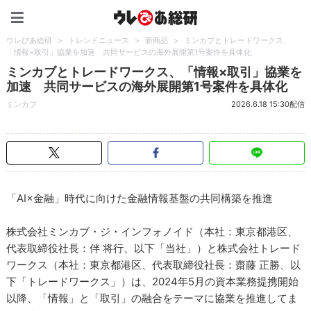
ウレぴあ総研（うれぴあ）
ウレぴあ総研
>
トレンドニュース
>
新商品
>
ミンカブとトレードワークス、
「情報×取引」協業を加速 共同サービスの海外展開第1号案件を具体化
ミンカブとトレードワークス、「情報×取引」協業を
加速 共同サービスの海外展開第1号案件を具体化
ミンカブ
2026.6.18 15:30配信
「AI×金融」時代に向けた金融情報基盤の共同構築を推進
株式会社ミンカブ・ジ・インフォノイド（本社：東京都港区、
代表取締役社長：伴 将行、以下「当社」）と株式会社トレード
ワークス（本社：東京都港区、代表取締役社長：齋藤 正勝、以
下「トレードワークス」）は、2024年5月の資本業務提携開始
以降、「情報」と「取引」の融合をテーマに協業を推進してま