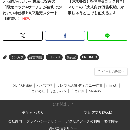
ミンカブ
経営情報
トレンド
新商品
PR TIMES
>
ページの先頭へ
ウレぴあ総研
|
ハピママ*
|
ウレぴあ総研 ディズニー特集
|
mimot.
|
うまいめし
|
うまいパン
|
うまい肉
|
Medery.
ぴあ関連サイト
チケットぴあ
ぴあ(アプリ&Web)
会社案内
プライバシーポリシー
アクセスデータの利用・著作権等
外部送信ポリシー