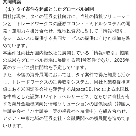
共同構築
（１）タイ案件を起点としたグローバル展開
両社は現在、タイの証券会社向けに、当社の情報ソリューショ
ンと、トレードワークスの証券フロント・ミドルシステムの開
発・運用力を掛け合わせ、現地投資家に対して「情報×取引」
をシームレスに提供する共同サービスの提供に向けた準備を進
めています。
本案件は両社が国内複数社に展開している「情報×取引」協業
の成果をグローバル市場に展開する第1号案件であり、2026年
夏のサービス提供開始を予定しています。
また、今後の海外展開においては、タイ案件で得た知見も活か
し、トレードワークスの証券取引システム、同社と業務提携関
係にある米国証券会社を運営するAlpacaDB, Inc.による米国株
を中核とした証券ホワイトラベルサービス、ならびに当社が有
する海外金融機関向け情報ソリューションの提供実績（韓国大
手証券会社「ハナ証券」等の複数社へ展開中）を組み合わせ、
アジア・中東地域の証券会社・金融機関への横展開を進めてま
いります。