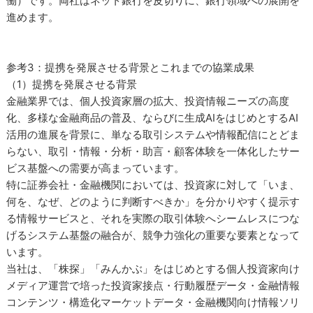
働）です。両社はネット銀行を皮切りに、銀行領域への展開を
進めます。
参考3：提携を発展させる背景とこれまでの協業成果
（1）提携を発展させる背景
金融業界では、個人投資家層の拡大、投資情報ニーズの高度
化、多様な金融商品の普及、ならびに生成AIをはじめとするAI
活用の進展を背景に、単なる取引システムや情報配信にとどま
らない、取引・情報・分析・助言・顧客体験を一体化したサー
ビス基盤への需要が高まっています。
特に証券会社・金融機関においては、投資家に対して「いま、
何を、なぜ、どのように判断すべきか」を分かりやすく提示す
る情報サービスと、それを実際の取引体験へシームレスにつな
げるシステム基盤の融合が、競争力強化の重要な要素となって
います。
当社は、「株探」「みんかぶ」をはじめとする個人投資家向け
メディア運営で培った投資家接点・行動履歴データ・金融情報
コンテンツ・構造化マーケットデータ・金融機関向け情報ソリ