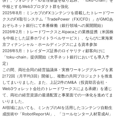
併）。ウォレット・ID管理基盤を取り込み、「toku-chain」を
中核とするWeb3プロダクト群を強化
2025年8月：ミンカブのFXコンテンツを搭載したトレードワー
クスのFX取引システム「TradePower（FX/CFD）」がGMOあ
おぞらネット銀行にて本番稼働（銀行領域への展開開始）
2026年2月：トレードワークスとAlpacaとの業務提携（米国株
を中核とした証券ホワイトラベルサービス）、ならびに東海東
京フィナンシャル・ホールディングスによる資本参加
2026年5月：トレイダーズ証券のロイヤリティ顧客向けに
「toku-chain」提供開始（大手ネット銀行においても導入予
定）
この間、両社合同の経営協議体・実務ワーキンググループを累
計72回（月平均3回）開催し、複数の共同プロジェクトを推進
してまいりました。また、上記2件のM&A（投資助言会社・
Web3ウォレット会社のトレードワークスによる承継）を通じ
て、両社の経営資源の最適配置と事業面での一体化を進めてま
いりました。
AI領域においても、ミンカブのAIを活用したコンテンツ自動生
成技術や「RobotReportAI」、「コールセンター人材育成AI」