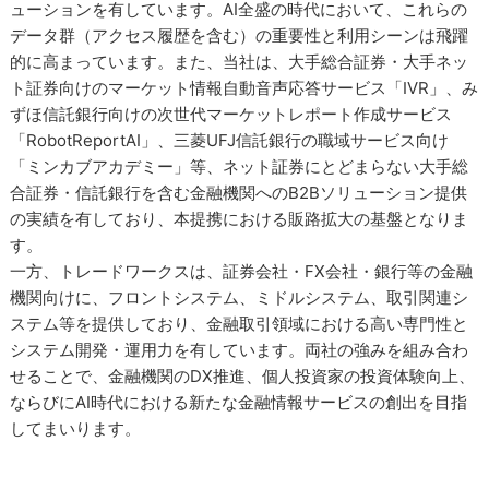
ューションを有しています。AI全盛の時代において、これらの
データ群（アクセス履歴を含む）の重要性と利用シーンは飛躍
的に高まっています。また、当社は、大手総合証券・大手ネッ
ト証券向けのマーケット情報自動音声応答サービス「IVR」、み
ずほ信託銀行向けの次世代マーケットレポート作成サービス
「RobotReportAI」、三菱UFJ信託銀行の職域サービス向け
「ミンカブアカデミー」等、ネット証券にとどまらない大手総
合証券・信託銀行を含む金融機関へのB2Bソリューション提供
の実績を有しており、本提携における販路拡大の基盤となりま
す。
一方、トレードワークスは、証券会社・FX会社・銀行等の金融
機関向けに、フロントシステム、ミドルシステム、取引関連シ
ステム等を提供しており、金融取引領域における高い専門性と
システム開発・運用力を有しています。両社の強みを組み合わ
せることで、金融機関のDX推進、個人投資家の投資体験向上、
ならびにAI時代における新たな金融情報サービスの創出を目指
してまいります。