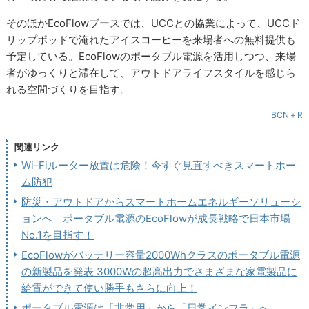
そのほかEcoFlowブースでは、UCCとの協業によって、UCCド
リップポッドで淹れたアイスコーヒーを来場者への無料提供も
予定している。EcoFlowのポータブル電源を活用しつつ、来場
者がゆっくりと滞在して、アウトドアライフスタイルを感じら
れる空間づくりを目指す。
BCN＋R
関連リンク
Wi-Fiルーター放置は危険！今すぐ見直すべきスマートホー
ム防犯
防災・アウトドアからスマートホームエネルギーソリューシ
ョンへ ポータブル電源のEcoFlowが成長戦略で日本市場
No.1を目指す！
EcoFlowがバッテリー容量2000Whクラスのポータブル電源
の新製品を発表 3000Wの超高出力でさまざまな家電製品に
給電ができて使い勝手もさらに向上！
ポータブル電源は「非常用」から「日常インフラ」へ、