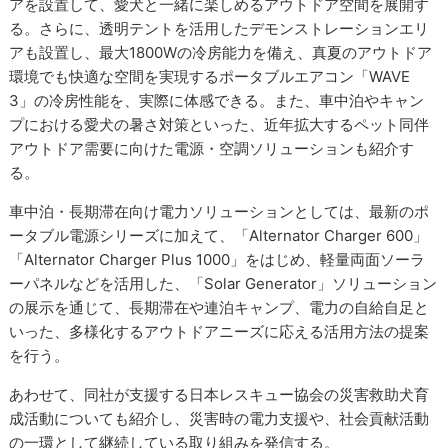
アを設置して、愛犬と一緒に楽しめるアウトドア空間を展開す
る。さらに、透明テントを活用したデモンストレーションエリ
アも設置し、最大1800Wの冷房能力を備え、真夏のアウトドア
環境でも快適な空間を実現するポータブルエアコン「WAVE
3」の冷房性能を、実際に体感できる。また、車中泊やキャン
プにおける愛犬の暑さ対策といった、近年拡大するペット同伴
アウトドア需要に向けた電源・空調ソリューションも紹介す
る。
車中泊・長期滞在向け電力ソリューションとしては、最新のポ
ータブル電源シリーズに加えて、「Alternator Charger 600」
「Alternator Charger Plus 1000」をはじめ、軽量両面ソーラ
ーパネルなどを活用した、「Solar Generator」ソリューション
の展示を通じて、長期滞在や連泊キャンプ、電力の自給自足と
いった、多様化するアウトドアニーズに応える活用方法の提案
を行う。
あわせて、同社が支援する日本レスキュー協会の災害救助犬育
成活動についても紹介し、災害時の電力支援や、社会貢献活動
の一環として継続している取り組みを発信する。