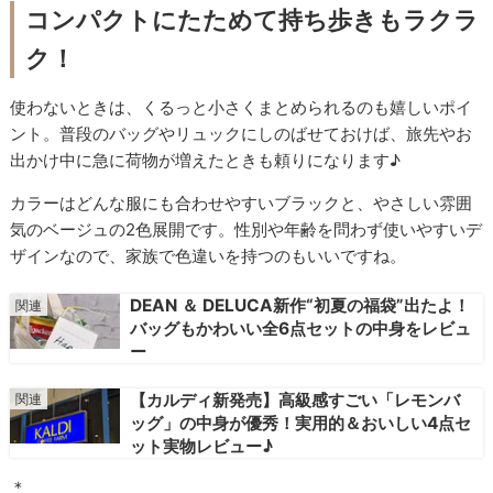
コンパクトにたためて持ち歩きもラクラ
ク！
使わないときは、くるっと小さくまとめられるのも嬉しいポイ
ント。普段のバッグやリュックにしのばせておけば、旅先やお
出かけ中に急に荷物が増えたときも頼りになります♪
カラーはどんな服にも合わせやすいブラックと、やさしい雰囲
気のベージュの2色展開です。性別や年齢を問わず使いやすいデ
ザインなので、家族で色違いを持つのもいいですね。
DEAN ＆ DELUCA新作“初夏の福袋”出たよ！
バッグもかわいい全6点セットの中身をレビュ
ー
【カルディ新発売】高級感すごい「レモンバ
ッグ」の中身が優秀！実用的＆おいしい4点セ
ット実物レビュー♪
＊