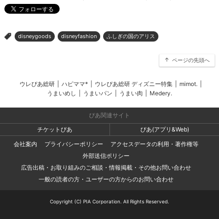
disneygoods
disneyfashion
ふしぎの国のアリス
>
ページの先頭へ
ウレぴあ総研
|
ハピママ*
|
ウレぴあ総研 ディズニー特集
|
mimot.
|
うまいめし
|
うまいパン
|
うまい肉
|
Medery.
ぴあ関連サイト
チケットぴあ
ぴあ(アプリ&Web)
会社案内
プライバシーポリシー
アクセスデータの利用・著作権等
外部送信ポリシー
広告出稿・お取り組みのご相談・情報掲載・その他お問い合わせ
一般の読者の方・ユーザーの方からのお問い合わせ
Copyright (C) PIA Corporation. All Rights Reserved.