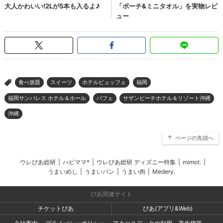
食べ放題
スイーツ
ホテルビュッフェ
福岡
>
福岡サンパレス ホテル＆ホール
パフェ
サザンビーチホテル＆リゾート沖縄
沖縄
ページの先頭へ
ウレぴあ総研
|
ハピママ*
|
ウレぴあ総研 ディズニー特集
|
mimot.
|
うまいめし
|
うまいパン
|
うまい肉
|
Medery.
ぴあ関連サイト
チケットぴあ
ぴあ(アプリ&Web)