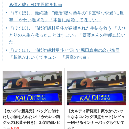
る僕と彼』ED主題歌を担当
「ぼくほし」最終話 “健治”磯村勇斗の“ド直球な求愛”に反
響 「かわい過ぎる」「本当に結婚してほしい」
「ぼくほし」“健治”磯村勇斗が逮捕された生徒を救う 「人ひ
とりの人生を救ったことはすごい」「斎藤さんの手紙に泣い
た」
「ぼくほし」“健治”磯村勇斗と“珠々”堀田真由の恋が進展
「超絶かわいくてキュン」「最高の告白」