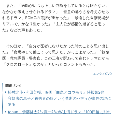
また、「医師がいつも正しい判断をしているとは限らない。
なかなか考えさせられるドラマ」「善意の危うさを考えさせら
れるドラマ。ECMOの選択が重かった」「緊迫した医療現場が
リアルで、かなり重かった」「主人公が感情的過ぎると思っ
た」などの声もあった。
そのほか、「自分が医者になりたかった時のことを思い出し
た」「命燃やして働こうって思えた。かっこよかった」「救命
医・救急隊員・警察官。この三者が関わって進むドラマだから
『クロスロード』なのか」といったコメントもあった。
エンタメOVO
関連リンク
松村北斗×今田美桜、映画『白鳥とコウモリ』特報第2弾
容疑者の息子と被害者の娘という禁断のバディが事件の謎に
迫る
tonun、伊藤健太郎×寛一郎のW主演ドラマ『100日後に別れ