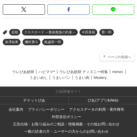
芸能
クロスロード ～救命救急の約束～
今田美桜
寛一郎
>
泉澤祐希
磯村勇斗
船越英一郎
ページの先頭へ
ウレぴあ総研
|
ハピママ*
|
ウレぴあ総研 ディズニー特集
|
mimot.
|
うまいめし
|
うまいパン
|
うまい肉
|
Medery.
ぴあ関連サイト
チケットぴあ
ぴあ(アプリ&Web)
会社案内
プライバシーポリシー
アクセスデータの利用・著作権等
外部送信ポリシー
広告出稿・お取り組みのご相談・情報掲載・その他お問い合わせ
一般の読者の方・ユーザーの方からのお問い合わせ