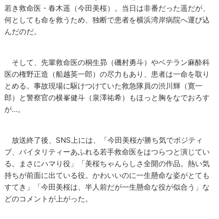
若き救命医・春木遥（今田美桜）。当日は非番だった遥だが、
何としても命を救うため、独断で患者を横浜湾岸病院へ運び込
んだのだ。
そして、先輩救命医の桐生昴（磯村勇斗）やベテラン麻酔科
医の権野正造（船越英一郎）の尽力もあり、患者は一命を取り
とめる。事故現場に駆けつけていた救急隊員の渋川輝（寛一
郎）と警察官の横峯健斗（泉澤祐希）もほっと胸をなでおろす
が…。
放送終了後、SNS上には、「今田美桜が勝ち気でポジティ
ブ、バイタリティーあふれる若手救命医をはつらつと演じてい
る。まさにハマり役」「美桜ちゃんらしさ全開の作品。熱い気
持ちが前面に出ている役。かわいいのに一生懸命な姿がとても
すてき」「今田美桜は、半人前だが一生懸命な役が似合う」な
どのコメントが上がった。