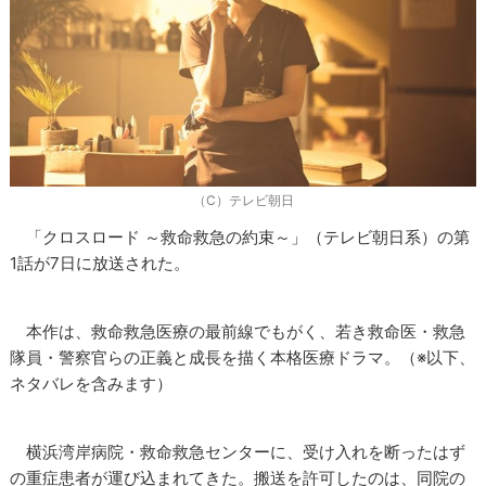
（C）テレビ朝日
「クロスロード ～救命救急の約束～」（テレビ朝日系）の第
1話が7日に放送された。
本作は、救命救急医療の最前線でもがく、若き救命医・救急
隊員・警察官らの正義と成長を描く本格医療ドラマ。（※以下、
ネタバレを含みます）
横浜湾岸病院・救命救急センターに、受け入れを断ったはず
の重症患者が運び込まれてきた。搬送を許可したのは、同院の