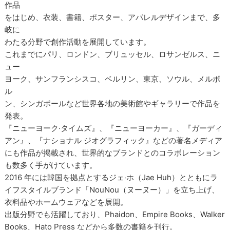
作品
をはじめ、⾐装、書籍、ポスター、アパレルデザインまで、多
岐に
わたる分野で創作活動を展開しています。
これまでにパリ、ロンドン、ブリュッセル、ロサンゼルス、ニ
ュー
ヨーク、サンフランシスコ、ベルリン、東京、ソウル、メルボ
ル
ン、シンガポールなど世界各地の美術館やギャラリーで作品を
発表。
『ニューヨーク‧タイムズ』、『ニューヨーカー』、『ガーディ
アン』、『ナショナル ジオグラフィック』などの著名メディア
にも作品が掲載され、世界的なブランドとのコラボレーション
も数多く手がけています。
2016 年には韓国を拠点とするジェ‧ホ（Jae Huh）とともにラ
イフスタイルブランド「NouNou（ヌーヌー）」を立ち上げ、
⾐料品やホームウェアなどを展開。
出版分野でも活躍しており、Phaidon、Empire Books、Walker
Books、Hato Press などから多数の書籍を刊行。