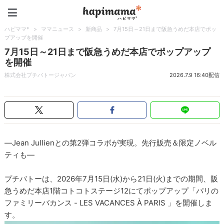
ハピママ*
ハピママ*
>
ママニュース
>
新商品
>
7月15日～21日まで阪急うめだ本店でポッ
プアップを開催
7月15日～21日まで阪急うめだ本店でポップアップ
を開催
株式会社プチバトージャパン
2026.7.9 16:40配信
―Jean Jullienとの第2弾コラボが実現。先行販売＆限定ノベル
ティも―
プチバトーは、2026年7月15日(水)から21日(火)までの期間、阪
急うめだ本店1階コトコトステージ12にてポップアップ「パリの
ファミリーバカンス - LES VACANCES À PARIS 」を開催しま
す。