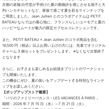
京都の⽼舗‧⽩⽵堂が手掛けた夏の風物詩を感じさせる扇子と大
判ハンカチセットなど、家族で過ごす夏を彩るラインナップを
ご用意しました。Jean Jullien とのコラボアイテムは PETIT
BATEAU ならではの着心地に、フランスらしいユーモアと夏の
ハッピーなムードが魅力の限定カプセルコレクションです。
また、PETIT BATEAU × Jean Jullien のコラボ商品を含む
16,500 円（税込）以上お買い上げの方には、先着でオリジナル
チャーム 3 個セットをプレゼントします。 ※なくなり次第終了
となります
さらに、お子さまも楽しめるお絵描きプリントのワークショッ
プも開催いたします。
この機会にぜひ、夏の装いをアップデートする特別なラインナ
ップをお楽しみください。
【ポップアップストア概要】
「パリのファミリーバカンス - LES VACANCES À PARIS 」
期間：2026 年 7 月 15 日（水）～7 月 21 日（⽕）