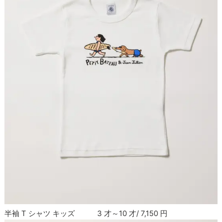
半袖 T シャツ キッズ 3 才～10 才/ 7,150 円