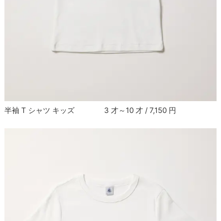
半袖 T シャツ キッズ 3 才～10 才 / 7,150 円