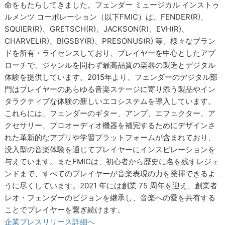
命をもたらしてきました。フェンダー ミュージカル インストゥ
ルメンツ コーポレーション（以下FMIC）は、FENDER(R)、
SQUIER(R)、GRETSCH(R)、JACKSON(R)、EVH(R)、
CHARVEL(R)、BIGSBY(R)、PRESONUS(R) 等、様々なブラン
ドを所有・ライセンスしており、プレイヤーを中心としたアプ
ローチで、ジャンルを問わず最高品質の楽器の製造とデジタル
体験を提供しています。2015年より、フェンダーのデジタル部
門はプレイヤーのあらゆる音楽ステージに寄り添う製品やイン
タラクティブな体験の新しいエコシステムを導入しています。
これらには、フェンダーのギター、アンプ、エフェクター、ア
クセサリー、プロオーディオ機器を補完するためにデザインさ
れた革新的なアプリや学習プラットフォームが含まれており、
没入型の音楽体験を通じてプレイヤーにインスピレーションを
与えています。またFMICは、初心者から歴史に名を残すレジェ
ンドまで、すべてのプレイヤーが音楽表現の力を発揮できるよ
うに尽くしています。2021 年には創業 75 周年を迎え、創業者
レオ・フェンダーのビジョンを継承し、音楽への愛を共有する
ことでプレイヤーを繋ぎ続けます。
企業プレスリリース詳細へ