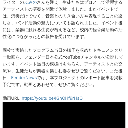
ライターの
ふみの
さんを迎え、生徒たちはプロとして活躍する
アーティストの演奏を間近で体験しました。またイベントで
は、演奏だけでなく、音楽との向き合い方や表現することの楽
しさ、バンド活動の魅力についても語られました。イベント後
には、楽器に触れる生徒が増えるなど、校内の軽音楽活動の活
性化につながったとの報告を受けています。
両校で実施したプログラム当日の様子を収めたドキュメンタリ
ー動画を、フェンダー日本公式YouTubeチャンネルで公開して
います。イベント当日の模様はもちろん、アーティストとの交
流や、生徒たちが楽器を楽しむ姿をぜひご覧ください。また後
日、
FenderNews
では、本プロジェクトのレポート記事を掲載
予定です。動画とあわせて、ぜひご覧ください。
動画URL:
https://youtu.be/IGhOHf9rHsQ