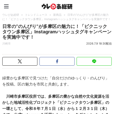
ウレぴあ総研（うれぴあ）
ウレぴあ総研
>
トレンドニュース
>
新商品
>
日常の“のんびり”が多摩区の魅力
に！「ピクニックタウン多摩区」Instagramハッシュタグキャンペーンを実施中です！
日常の“のんびり”が多摩区の魅力に！「ピクニック
タウン多摩区」Instagramハッシュタグキャンペーン
を実施中です！
川崎市
2026.7.9 18:30配信
緑豊かな多摩区で見つけた「自分だけのゆっくり・のんびり」
を投稿。区の魅力を市民と共創します。
川崎市多摩区役所では、多摩区の豊かな自然や文化資源を活
かした地域活性化プロジェクト「ピクニックタウン多摩区」の
一環として、令和８年７月１日（水）から１２月３１日（木）