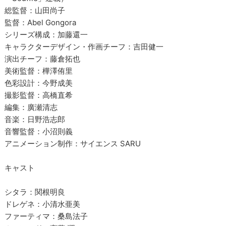
総監督：山田尚子
監督：Abel Gongora
シリーズ構成：加藤還一
キャラクターデザイン・作画チーフ：吉田健一
演出チーフ：藤倉拓也
美術監督：樺澤侑里
色彩設計：今野成美
撮影監督：高橋直希
編集：廣瀬清志
音楽：日野浩志郎
音響監督：小沼則義
アニメーション制作：サイエンス SARU
キャスト
シタラ：関根明良
ドレゲネ：小清水亜美
ファーティマ：桑島法子