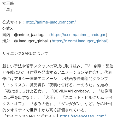
女王蜂
「星」
公式サイト：
http://anime-jaadugar.com/
公式X
国内 @anime_jaadugar（
https://x.com/anime_jaadugar
）
海外 @Jaadugar_global（
https://x.com/Jaadugar_global
）
サイエンスSARUについて
新しい手法や若手スタッフの育成に取り組み、TV・劇場・配信
と多岐にわたり作品を発表するアニメーション制作会社。代表
作にはアヌシー国際アニメーション映画祭長編部門グランプ
リ・クリスタル賞受賞作『夜明け告げるルーのうた』を始め、
『夜は短し歩けよ乙女』、『DEVILMAN crybaby』、『映像研
には手を出すな！』、『犬王』、『スコット・ピルグリム テイ
クス・オフ』、『きみの色』、『ダンダダン』など。その圧倒
的クオリティで世界中から高く評価されている。
【サイエンスSARU公式サイト】
https://sciencesaru.com/