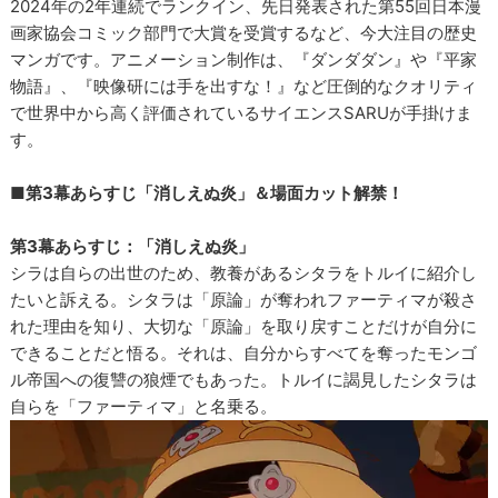
2024年の2年連続でランクイン、先日発表された第55回日本漫
画家協会コミック部門で大賞を受賞するなど、今大注目の歴史
マンガです。アニメーション制作は、『ダンダダン』や『平家
物語』、『映像研には手を出すな！』など圧倒的なクオリティ
で世界中から高く評価されているサイエンスSARUが手掛けま
す。
■第3幕あらすじ「消しえぬ炎」＆場面カット解禁！
第3幕あらすじ：「消しえぬ炎」
シラは自らの出世のため、教養があるシタラをトルイに紹介し
たいと訴える。シタラは「原論」が奪われファーティマが殺さ
れた理由を知り、大切な「原論」を取り戻すことだけが自分に
できることだと悟る。それは、自分からすべてを奪ったモンゴ
ル帝国への復讐の狼煙でもあった。トルイに謁見したシタラは
自らを「ファーティマ」と名乗る。