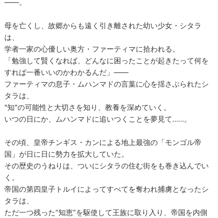
――。
母を亡くし、故郷からも遠く引き離された幼い少女・シタラ
は、
学者一家の心優しい奥方・ファーティマに拾われる。
「勉強して賢くなれば、どんなに困ったことが起きたって何を
すれば一番いいのかわかるんだ」――
ファーティマの息子・ムハンマドの言葉に心を揺さぶられたシ
タラは、
"知"の可能性と大切さを知り、教養を深めていく。
いつの日にか、ムハンマドに追いつくことを夢見て……。
その頃、皇帝チンギス・カンによる地上最強の「モンゴル帝
国」が日に日に勢力を拡大していた。
その歴史のうねりは、ついにシタラの住む街をも巻き込んでい
く。
帝国の第四皇子トルイによってすべてを奪われ捕虜となったシ
タラは、
ただ一つ残った“知恵”を駆使して王族に取り入り、帝国を内側