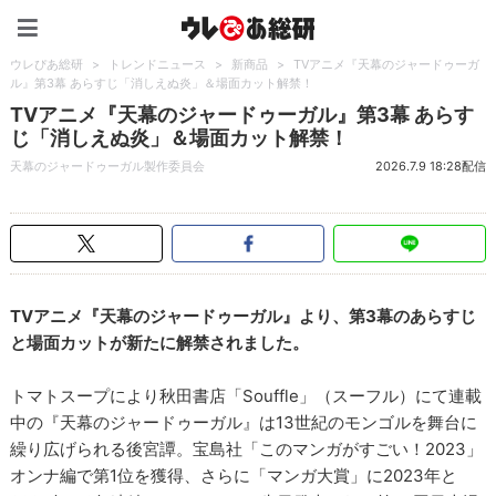
ウレぴあ総研（うれぴあ）
ウレぴあ総研
>
トレンドニュース
>
新商品
>
TVアニメ『天幕のジャードゥーガ
ル』第3幕 あらすじ「消しえぬ炎」＆場面カット解禁！
TVアニメ『天幕のジャードゥーガル』第3幕 あらす
じ「消しえぬ炎」＆場面カット解禁！
天幕のジャードゥーガル製作委員会
2026.7.9 18:28配信
TVアニメ『天幕のジャードゥーガル』より、第3幕のあらすじ
と場面カットが新たに解禁されました。
トマトスープにより秋田書店「Souffle」（スーフル）にて連載
中の『天幕のジャードゥーガル』は13世紀のモンゴルを舞台に
繰り広げられる後宮譚。宝島社「このマンガがすごい！2023」
オンナ編で第1位を獲得、さらに「マンガ大賞」に2023年と