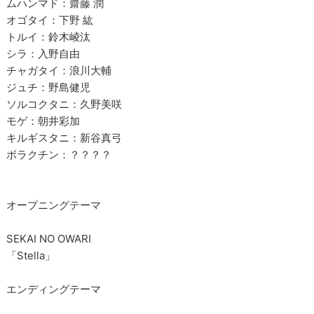
ムハンマド：齋藤 潤
オゴタイ：下野 紘
トルイ：鈴木崚汰
シラ：入野自由
チャガタイ：浪川大輔
ジュチ：野島健児
ソルコクタニ：久野美咲
モゲ：朝井彩加
キルギスタニ：新谷真弓
ボラクチン：？？？？
オープニングテーマ
SEKAI NO OWARI
「Stella」
エンディングテーマ