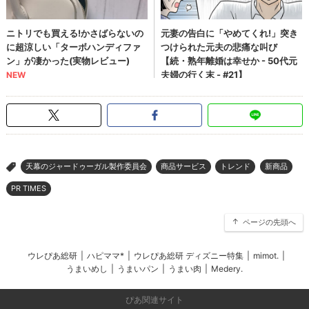
天幕のジャードゥーガル製作委員会
商品サービス
トレンド
新商品
>
PR TIMES
ページの先頭へ
ウレぴあ総研
|
ハピママ*
|
ウレぴあ総研 ディズニー特集
|
mimot.
|
うまいめし
|
うまいパン
|
うまい肉
|
Medery.
ぴあ関連サイト