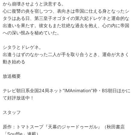
から崩壊させようと決意する。
心に復讐の炎を宿しつつ、表向きは帝国に仕える身となったシ
タラはある日、第三皇子オゴタイの第六妃ドレゲネと運命的な
出逢いを果たす。彼女もまた壮絶な過去を抱え、心の内に帝国
への深い恨みを秘めていた。
シタラとドレゲネ。
出逢うはずのなかった二人が手を取り合うとき、運命が大きく
動き始める
放送概要
テレビ朝日系全国24局ネット“IMAnimation”枠・BS朝日ほかに
て好評放送中！
スタッフ
原作：トマトスープ『天幕のジャードゥーガル』（秋田書店
「Souffle」連載）