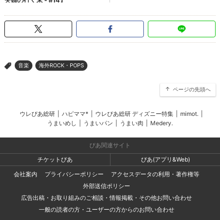
音楽
海外ROCK・POPS
>
ページの先頭へ
ウレぴあ総研
|
ハピママ*
|
ウレぴあ総研 ディズニー特集
|
mimot.
|
うまいめし
|
うまいパン
|
うまい肉
|
Medery.
ぴあ関連サイト
チケットぴあ
ぴあ(アプリ&Web)
会社案内
プライバシーポリシー
アクセスデータの利用・著作権等
外部送信ポリシー
広告出稿・お取り組みのご相談・情報掲載・その他お問い合わせ
一般の読者の方・ユーザーの方からのお問い合わせ