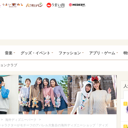
総研 ディズニー特集
mimot.
うまいめし
うまいパン
うまい肉
Medery.
ズニー特集 -ウレぴあ総研
音楽
グッズ・イベント
ファッション
アプリ・ゲーム
特
ョンクラブ
人
1
>
>
海外ディズニーパーク
やキャラクターがモチーフのアパレル大集合の海外ディズニーショップ「ディズ
2