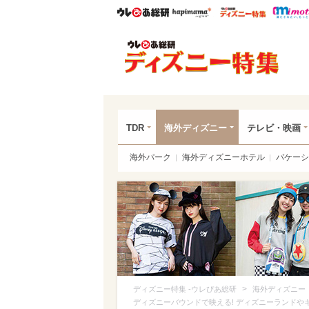
ウレぴあ総研
ハピママ*
ウレぴあ
ディ
TDR
海外ディズニー
テレビ・映画
海外パーク
海外ディズニーホテル
バケーシ
>
ディズニー特集 -ウレぴあ総研
海外ディズニー
ディズニーバウンドで映える! ディズニーランド