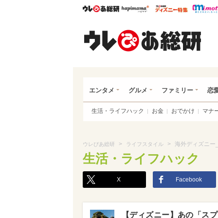
ウレぴあ総研
ハピママ*
ウレぴあ
ウレ
エンタメ
グルメ
ファミリー
恋
生活・ライフハック
お金
おでかけ
マナ
>
>
海外ディズニー
ウレぴあ総研
ライフスタイル
生活・ライフハック
X
Facebook
【ディズニー】あの「スプ