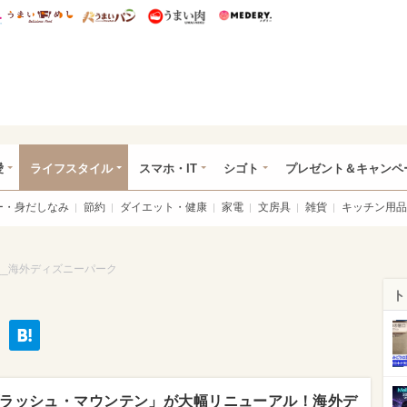
総研 ディズニー特集
mimot.
うまいめし
うまいパン
うまい肉
Medery.
ぴあ総研（うれぴあ）
愛
ライフスタイル
スマホ・IT
シゴト
プレゼント＆キャンペ
ー・身だしなみ
節約
ダイエット・健康
家電
文房具
雑貨
キッチン用品
__海外ディズニーパーク
ト
ラッシュ・マウンテン」が大幅リニューアル！海外デ