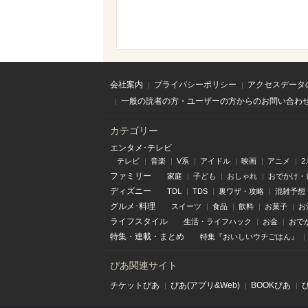
会社案内
プライバシーポリシー
アクセスデータ
一般の読者の方・ユーザーの方からのお問い合わ
カテゴリー
エンタメ･テレビ
テレビ
音楽
V系
アイドル
映画
アニメ
2
ファミリー
家庭
子ども
おしゃれ
おでかけ・
ディズニー
TDL
TDS
裏ワザ・攻略
混雑予想
グルメ･料理
スイーツ
食品
飲料
お菓子
お
ライフスタイル
生活・ライフハック
お金
おで
特集
・
連載
・
まとめ
特集『おいしいウチごはん』
ぴあ関連サイト
チケットぴあ
ぴあ(アプリ&Web)
BOOKぴあ